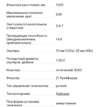
Фокусное расстояние, мм
1200
Максимальное полезное
508
увеличение, крат
Светосила (относительное
f/4.7
отверстие)
Проницающая способность
(звездная величина,
14.6
приблизительно)
Окуляры
10 мм (120x), 25 мм (48x)
Посадочный диаметр
1,25/2
окуляров, дюймов
Искатель
оптический, 8x50
Фокусер
2", Крейфорда
Тип управления телескопом
ручной
Тип монтировки
Добсона
Платформа установки
азимутальная
телескопа