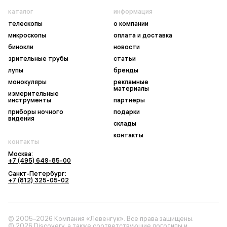
каталог
информация
телескопы
о компании
микроскопы
оплата и доставка
бинокли
новости
зрительные трубы
статьи
лупы
бренды
монокуляры
рекламные
материалы
измерительные
инструменты
партнеры
приборы ночного
подарки
видения
склады
контакты
контакты
Москва:
+7 (495) 649-85-00
Санкт-Петербург:
+7 (812) 325-05-02
© 2005–2026 Компания «Левенгук». Все права защищены.
© 2026 Discovery, а также соответствующие логотипы и