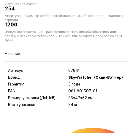
Оптическая схема
254
Апертура – диаметр собирающей свет линзы объектива или главного
зеркала
1200
Фокусное расстояние – расстояние между линзой объектива или
главным зеркалом телескопа и точкой, где сходятся собираемые им
лучи
Наличие
Артикул
67841
Бренд
Sky-Watcher (Скай-Вотчер)
Гарантия
3 года
EAN
0611901507101
Размер упаковки (ДxШxВ)
95x47x62 см
Вес в упаковке
34 кг