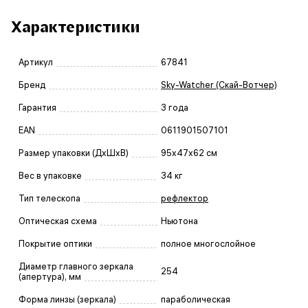
Характеристики
Артикул
67841
Бренд
Sky-Watcher (Скай-Вотчер)
Гарантия
3 года
EAN
0611901507101
Размер упаковки (ДxШxВ)
95x47x62 см
Вес в упаковке
34 кг
Тип телескопа
рефлектор
Оптическая схема
Ньютона
Покрытие оптики
полное многослойное
Диаметр главного зеркала
254
(апертура), мм
Форма линзы (зеркала)
параболическая