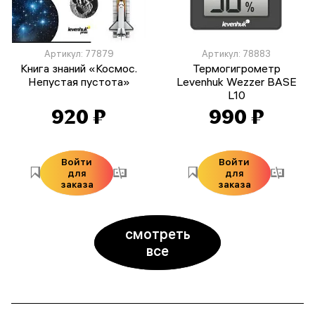
Артикул: 77879
Артикул: 78883
Книга знаний «Космос.
Термогигрометр
Непустая пустота»
Levenhuk Wezzer BASE
L10
920 ₽
990 ₽
Войти
Войти
для
для
заказа
заказа
смотреть
все