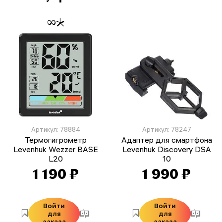
Артикул: 78884
Артикул: 78247
Термогигрометр
Адаптер для смартфона
Levenhuk Wezzer BASE
Levenhuk Discovery DSA
L20
10
1 190 ₽
1 990 ₽
Войти
Войти
для
для
заказа
заказа