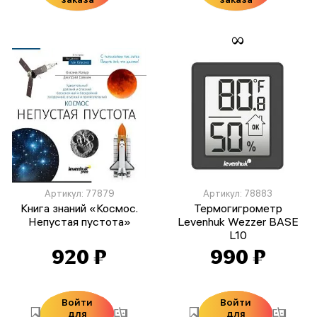
Артикул: 77879
Артикул: 78883
Книга знаний «Космос.
Термогигрометр
Непустая пустота»
Levenhuk Wezzer BASE
L10
920 ₽
990 ₽
Войти
Войти
для
для