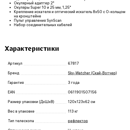
Окулярный адаптер 2"
Окуляры Super 10 и 25 мм, 1,25"
Крепление искателя и оптический искатель 8x50 с O-кольцом
на кронштейне
Пульт управления SynScan
Набор соединительных кабелей
Характеристики
Артикул
67817
Бренд
Sky-Watcher (Скай-Вотчер)
Гарантия
3 года
EAN
0611901507156
Размер упаковки (ДxШxВ)
120x123x62 см
Вес в упаковке
113 кг
Тип телескопа
рефлектор