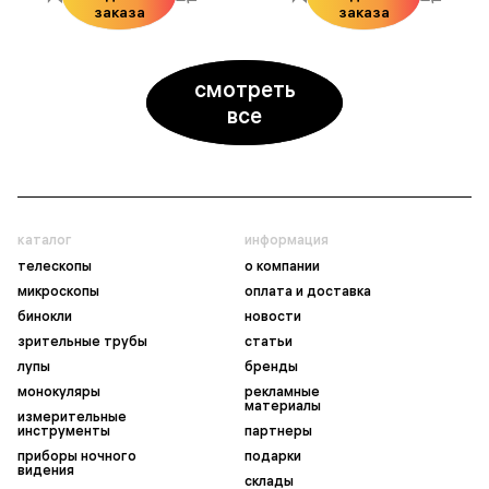
заказа
заказа
смотреть
все
каталог
информация
телескопы
о компании
микроскопы
оплата и доставка
бинокли
новости
зрительные трубы
статьи
лупы
бренды
монокуляры
рекламные
материалы
измерительные
инструменты
партнеры
приборы ночного
подарки
видения
склады