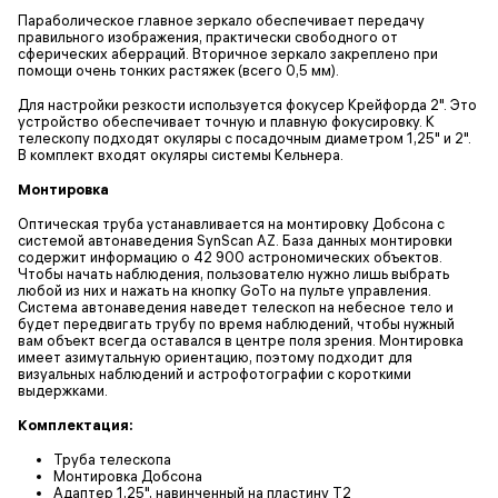
Параболическое главное зеркало обеспечивает передачу
правильного изображения, практически свободного от
сферических аберраций. Вторичное зеркало закреплено при
помощи очень тонких растяжек (всего 0,5 мм).
Для настройки резкости используется фокусер Крейфорда 2". Это
устройство обеспечивает точную и плавную фокусировку. К
телескопу подходят окуляры с посадочным диаметром 1,25" и 2".
В комплект входят окуляры системы Кельнера.
Монтировка
Оптическая труба устанавливается на монтировку Добсона с
системой автонаведения SynScan AZ. База данных монтировки
содержит информацию о 42 900 астрономических объектов.
Чтобы начать наблюдения, пользователю нужно лишь выбрать
любой из них и нажать на кнопку GoTo на пульте управления.
Система автонаведения наведет телескоп на небесное тело и
будет передвигать трубу по время наблюдений, чтобы нужный
вам объект всегда оставался в центре поля зрения. Монтировка
имеет азимутальную ориентацию, поэтому подходит для
визуальных наблюдений и астрофотографии с короткими
выдержками.
Комплектация:
Труба телескопа
Монтировка Добсона
Адаптер 1,25", навинченный на пластину Т2