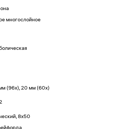
она
ое многослойное
болическая
мм (96x), 20 мм (60x)
2
ческий, 8x50
Крейфорда