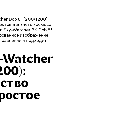
er Dob 8" (200/1200)
ектов дальнего космоса.
 Sky-Watcher BK Dob 8"
ированное изображение.
правлении и подходит
-Watcher
200):
ество
ростое