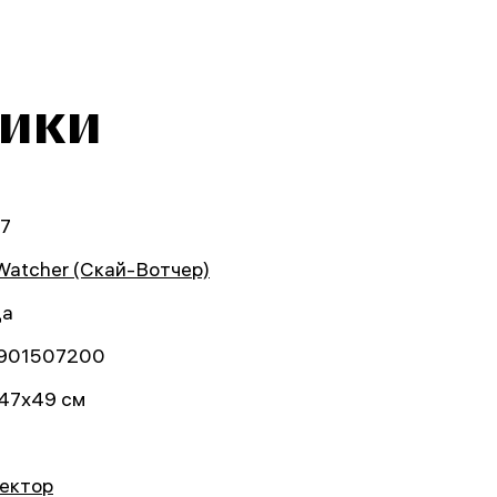
тики
7
Watcher (Скай-Вотчер)
да
901507200
47x49 см
ектор