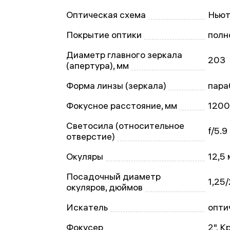
Оптическая схема
Ньют
Покрытие оптики
полн
Диаметр главного зеркала
203
(апертура), мм
Форма линзы (зеркала)
пара
Фокусное расстояние, мм
1200
Светосила (относительное
f/5.9
отверстие)
Окуляры
12,5 
Посадочный диаметр
1,25/
окуляров, дюймов
Искатель
опти
Фокусер
2", 