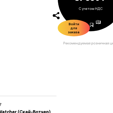
С учетом НДС
Войти
для
заказа
Рекомендуемая розничная ц
7
Watcher (Скай-Вотчер)