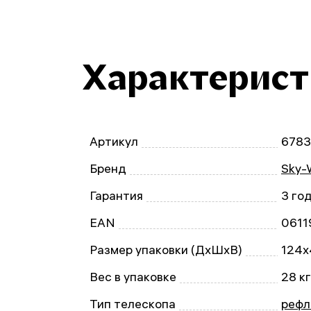
Характерис
Артикул
6783
Бренд
Sky-
Гарантия
3 го
EAN
0611
Размер упаковки (ДxШxВ)
124x
Вес в упаковке
28 кг
Тип телескопа
рефл