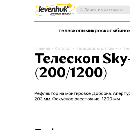
Поиск, по названию, артикулу, категории и др.
телескопы
микроскопы
бино
Главная
Каталог
Телескопы оптом
Тел
Телескоп Sky
(200/1200)
Рефлектор на монтировке Добсона. Апертур
203 мм. Фокусное расстояние: 1200 мм