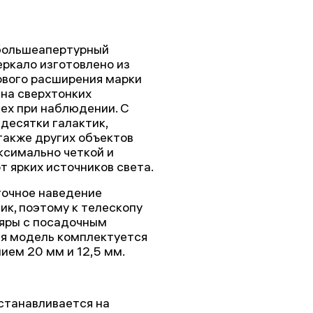
 большеапертурный
еркало изготовлено из
ового расширения марки
 на сверхтонких
мех при наблюдении. С
десятки галактик,
также других объектов
ксимально четкой и
 ярких источников света.
точное наведение
ик, поэтому к телескопу
ляры с посадочным
ная модель комплектуется
ием 20 мм и 12,5 мм.
устанавливается на