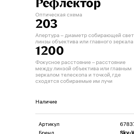
Рефлектор
Оптическая схема
203
Апертура – диаметр собирающей свет
линзы объектива или главного зеркала
1200
Фокусное расстояние – расстояние
между линзой объектива или главным
зеркалом телескопа и точкой, где
сходятся собираемые им лучи
Наличие
Артикул
6783
Бренд
Sky-