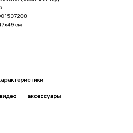
а
901507200
47x49 см
характеристики
видео
аксессуары