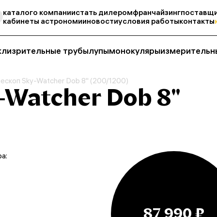
каталог
о компании
стать дилером
франчайзинг
поставщи
кабинеты астрономии
новости
условия работы
контакты
кли
зрительные трубы
лупы
монокуляры
измерительн
ескоп Sky-Watcher Dob 8" (200/1200)
-Watcher Dob 8"
а:
87 990 ₽