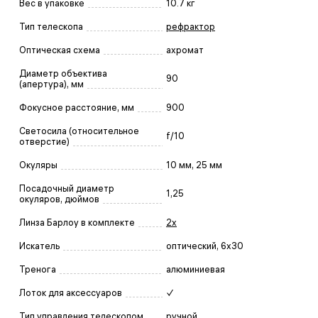
Вес в упаковке
10.7 кг
Тип телескопа
рефрактор
Оптическая схема
ахромат
Диаметр объектива
90
(апертура), мм
Фокусное расстояние, мм
900
Светосила (относительное
f/10
отверстие)
Окуляры
10 мм, 25 мм
Посадочный диаметр
1,25
окуляров, дюймов
Линза Барлоу в комплекте
2х
Искатель
оптический, 6x30
Тренога
алюминиевая
Лоток для аксессуаров
✓
Тип управления телескопом
ручной