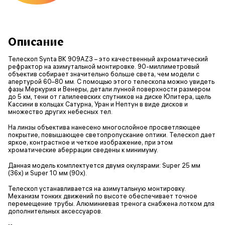
Описание
Телескоп Synta BK 909AZ3 – это качественный ахроматический
рефрактор на азимутальной монтировке. 90-миллиметровый
объектив собирает значительно больше света, чем модели с
апертурой 60–80 мм. С помощью этого телескопа можно увидеть
фазы Меркурия и Венеры, детали лунной поверхности размером
до 5 км, тени от галилеевских спутников на диске Юпитера, щель
Кассини в кольцах Сатурна, Уран и Нептун в виде дисков и
множество других небесных тел.
На линзы объектива нанесено многослойное просветляющее
покрытие, повышающее светопропускание оптики. Телескоп дает
яркое, контрастное и четкое изображение, при этом
хроматические аберрации сведены к минимуму.
Данная модель комплектуется двумя окулярами: Super 25 мм
(36x) и Super 10 мм (90x).
Телескоп устанавливается на азимутальную монтировку.
Механизм тонких движений по высоте обеспечивает точное
перемещение трубы. Алюминиевая тренога снабжена лотком для
дополнительных аксессуаров.