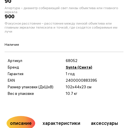
90
Апертура – диаметр собирающей свет линзы объектива или главного
зеркала
900
Фокусное расстояние – расстояние между линзой объектива или
главным зеркалом телескопа и точкой, где сходятся собираемые им
лучи
Наличие
Артикул
68052
Бренд
Synta (Синта)
Гарантия
1 год
EAN
2400000883395
Размер упаковки (ДxШxВ)
102x44x23 см
Вес в упаковке
10.7 кг
описание
характеристики
аксессуары