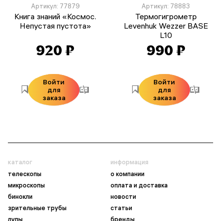
Артикул: 77879
Артикул: 78883
Книга знаний «Космос.
Термогигрометр
Непустая пустота»
Levenhuk Wezzer BASE
L10
920 ₽
990 ₽
Войти
Войти
для
для
заказа
заказа
каталог
информация
телескопы
о компании
микроскопы
оплата и доставка
бинокли
новости
зрительные трубы
статьи
лупы
бренды