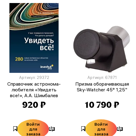
Артикул: 29372
Артикул: 67871
Справочник астронома-
Призма оборачивающая
любителя «Увидеть
Sky-Watcher 45° 1,25"
все!», А.А. Шимбалев
920 ₽
10 790 ₽
Войти
Войти
для
для
заказа
заказа