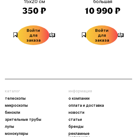
15x20 см
большая
350 ₽
10 990 ₽
Войти
Войти
для
для
заказа
заказа
каталог
информация
телескопы
о компании
микроскопы
оплата и доставка
бинокли
новости
зрительные трубы
статьи
лупы
бренды
монокуляры
рекламные