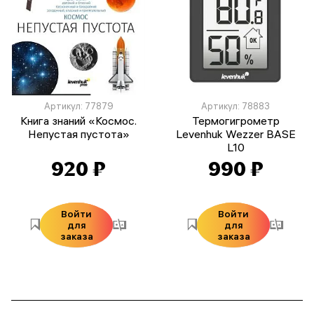
Артикул: 77879
Артикул: 78883
Книга знаний «Космос.
Термогигрометр
Непустая пустота»
Levenhuk Wezzer BASE
L10
920 ₽
990 ₽
Войти
Войти
для
для
заказа
заказа