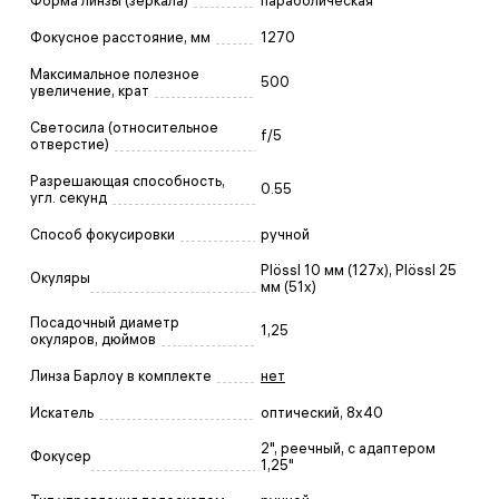
Форма линзы (зеркала)
параболическая
Фокусное расстояние, мм
1270
Максимальное полезное
500
увеличение, крат
Светосила (относительное
f/5
отверстие)
Разрешающая способность,
0.55
угл. секунд
Способ фокусировки
ручной
Plössl 10 мм (127х), Plössl 25
Окуляры
мм (51х)
Посадочный диаметр
1,25
окуляров, дюймов
Линза Барлоу в комплекте
нет
Искатель
оптический, 8x40
2", реечный, с адаптером
Фокусер
1,25"