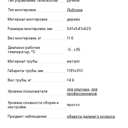
Тип управления телескопом
ручной
Тип монтировки
Добсона
Материал монтировки
дерево
Размеры монтировки, мм
541x541x623
Вес монтировки, кг
11.6
Диапазон рабочих
-5...+35
температур, °С
Материал трубы
металл
Габариты трубы, мм
1191х310
Вес трубы, кг
14.6
для опытных
,
для
Уровень пользователя
профессионалов
Уровень сложности сборки и
просто
настройки
Предмет наблюдения
объекты дальнего космоса