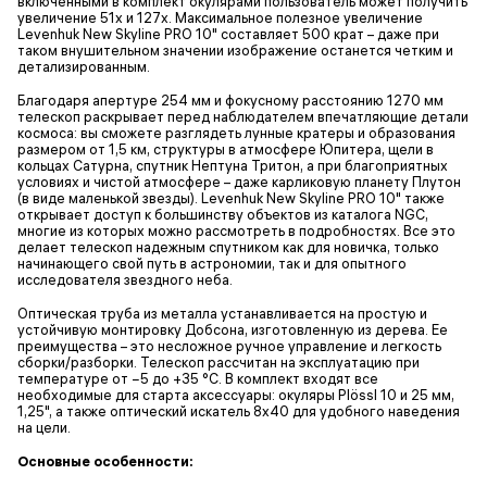
включенными в комплект окулярами пользователь может получить
увеличение 51х и 127х. Максимальное полезное увеличение
Levenhuk New Skyline PRO 10" составляет 500 крат – даже при
таком внушительном значении изображение останется четким и
детализированным.
Благодаря апертуре 254 мм и фокусному расстоянию 1270 мм
телескоп раскрывает перед наблюдателем впечатляющие детали
космоса: вы сможете разглядеть лунные кратеры и образования
размером от 1,5 км, структуры в атмосфере Юпитера, щели в
кольцах Сатурна, спутник Нептуна Тритон, а при благоприятных
условиях и чистой атмосфере – даже карликовую планету Плутон
(в виде маленькой звезды). Levenhuk New Skyline PRO 10" также
открывает доступ к большинству объектов из каталога NGC,
многие из которых можно рассмотреть в подробностях. Все это
делает телескоп надежным спутником как для новичка, только
начинающего свой путь в астрономии, так и для опытного
исследователя звездного неба.
Оптическая труба из металла устанавливается на простую и
устойчивую монтировку Добсона, изготовленную из дерева. Ее
преимущества – это несложное ручное управление и легкость
сборки/разборки. Телескоп рассчитан на эксплуатацию при
температуре от −5 до +35 °C. В комплект входят все
необходимые для старта аксессуары: окуляры Plössl 10 и 25 мм,
1,25", а также оптический искатель 8х40 для удобного наведения
на цели.
Основные особенности: