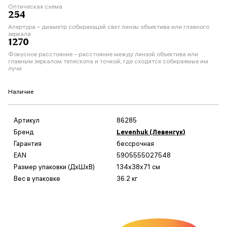
Оптическая схема
254
Апертура – диаметр собирающей свет линзы объектива или главного
зеркала
1270
Фокусное расстояние – расстояние между линзой объектива или
главным зеркалом телескопа и точкой, где сходятся собираемые им
лучи
Наличие
Артикул
86285
Бренд
Levenhuk (Левенгук)
Гарантия
бессрочная
EAN
5905555027548
Размер упаковки (ДxШxВ)
134x38x71 см
Вес в упаковке
36.2 кг