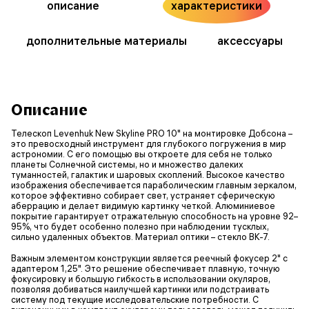
описание
характеристики
дополнительные материалы
аксессуары
Описание
Телескоп Levenhuk New Skyline PRO 10" на монтировке Добсона –
это превосходный инструмент для глубокого погружения в мир
астрономии. С его помощью вы откроете для себя не только
планеты Солнечной системы, но и множество далеких
туманностей, галактик и шаровых скоплений. Высокое качество
изображения обеспечивается параболическим главным зеркалом,
которое эффективно собирает свет, устраняет сферическую
аберрацию и делает видимую картинку четкой. Алюминиевое
покрытие гарантирует отражательную способность на уровне 92–
95%, что будет особенно полезно при наблюдении тусклых,
сильно удаленных объектов. Материал оптики – стекло BK-7.
Важным элементом конструкции является реечный фокусер 2" с
адаптером 1,25". Это решение обеспечивает плавную, точную
фокусировку и большую гибкость в использовании окуляров,
позволяя добиваться наилучшей картинки или подстраивать
систему под текущие исследовательские потребности. С