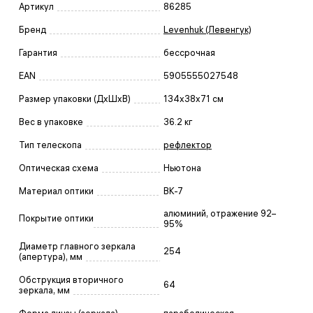
Артикул
86285
Бренд
Levenhuk (Левенгук)
Гарантия
бессрочная
EAN
5905555027548
Размер упаковки (ДxШxВ)
134x38x71 см
Вес в упаковке
36.2 кг
Тип телескопа
рефлектор
Оптическая схема
Ньютона
Материал оптики
BK-7
алюминий, отражение 92–
Покрытие оптики
95%
Диаметр главного зеркала
254
(апертура), мм
Обструкция вторичного
64
зеркала, мм