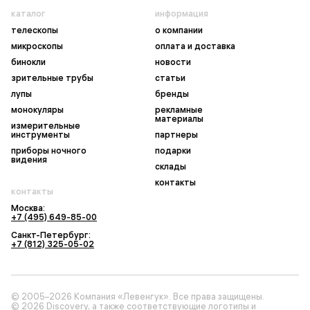
каталог
информация
телескопы
о компании
микроскопы
оплата и доставка
бинокли
новости
зрительные трубы
статьи
лупы
бренды
монокуляры
рекламные
материалы
измерительные
инструменты
партнеры
приборы ночного
подарки
видения
склады
контакты
контакты
Москва:
+7 (495) 649-85-00
Санкт-Петербург:
+7 (812) 325-05-02
© 2005–2026 Компания «Левенгук». Все права защищены.
© 2026 Discovery, а также соответствующие логотипы и