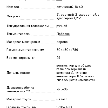
Искатель
оптический, 8x40
2", реечный, 2-скоростной, с
Фокусер
адаптером 1,25"
Тип управления телескопом
ручной
Тип монтировки
Добсона
Материал монтировки
дерево
Размеры монтировки, мм
804x804x786
Вес монтировки, кг
29
вентилятор для обдува
главного зеркала (в
Дополнительно
комплекте), питание
вентилятора: 8 батареек
типа АА (нет в комплекте)
Диапазон рабочих
-5...+35
температур, °С
Материал трубы
металл
Габариты трубы, мм
1705х490