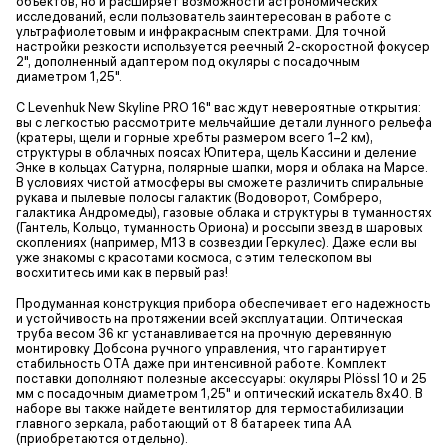
объектов, но и расширяет возможности астрономических
исследований, если пользователь заинтересован в работе с
ультрафиолетовым и инфракрасным спектрами. Для точной
настройки резкости используется реечный 2-скоростной фокусер
2", дополненный адаптером под окуляры с посадочным
диаметром 1,25".
С Levenhuk New Skyline PRO 16" вас ждут невероятные открытия:
вы с легкостью рассмотрите мельчайшие детали лунного рельефа
(кратеры, щели и горные хребты размером всего 1–2 км),
структуры в облачных поясах Юпитера, щель Кассини и деление
Энке в кольцах Сатурна, полярные шапки, моря и облака на Марсе.
В условиях чистой атмосферы вы сможете различить спиральные
рукава и пылевые полосы галактик (Водоворот, Сомбреро,
галактика Андромеды), газовые облака и структуры в туманностях
(Гантель, Кольцо, туманность Ориона) и россыпи звезд в шаровых
скоплениях (например, M13 в созвездии Геркулес). Даже если вы
уже знакомы с красотами космоса, с этим телескопом вы
восхититесь ими как в первый раз!
Продуманная конструкция прибора обеспечивает его надежность
и устойчивость на протяжении всей эксплуатации. Оптическая
труба весом 36 кг устанавливается на прочную деревянную
монтировку Добсона ручного управления, что гарантирует
стабильность ОТА даже при интенсивной работе. Комплект
поставки дополняют полезные аксессуары: окуляры Plössl 10 и 25
мм с посадочным диаметром 1,25" и оптический искатель 8х40. В
наборе вы также найдете вентилятор для термостабилизации
главного зеркала, работающий от 8 батареек типа АА
(приобретаются отдельно).