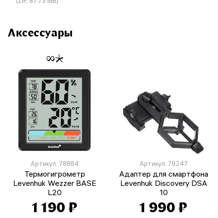
(ZIP, 87.73 МБ)
Аксессуары
Артикул: 78884
Артикул: 78247
Термогигрометр
Адаптер для смартфона
Levenhuk Wezzer BASE
Levenhuk Discovery DSA
L20
10
1 190 ₽
1 990 ₽