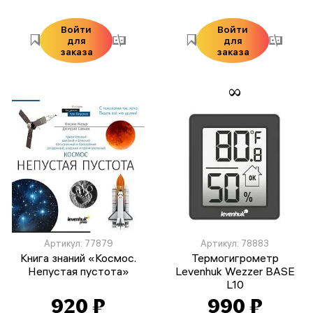
Войти
Войти
для
для
заказа
заказа
Артикул: 77879
Артикул: 78883
Книга знаний «Космос.
Термогигрометр
Непустая пустота»
Levenhuk Wezzer BASE
L10
920 ₽
990 ₽