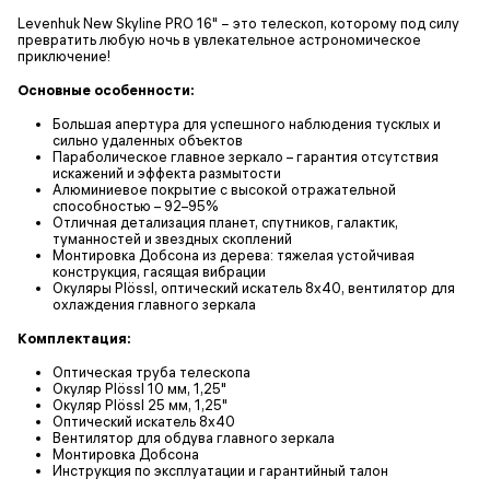
Levenhuk New Skyline PRO 16" − это телескоп, которому под силу
превратить любую ночь в увлекательное астрономическое
приключение!
Основные особенности:
Большая апертура для успешного наблюдения тусклых и
сильно удаленных объектов
Параболическое главное зеркало – гарантия отсутствия
искажений и эффекта размытости
Алюминиевое покрытие с высокой отражательной
способностью – 92–95%
Отличная детализация планет, спутников, галактик,
туманностей и звездных скоплений
Монтировка Добсона из дерева: тяжелая устойчивая
конструкция, гасящая вибрации
Окуляры Plössl, оптический искатель 8х40, вентилятор для
охлаждения главного зеркала
Комплектация:
Оптическая труба телескопа
Окуляр Plössl 10 мм, 1,25"
Окуляр Plössl 25 мм, 1,25"
Оптический искатель 8х40
Вентилятор для обдува главного зеркала
Монтировка Добсона
Инструкция по эксплуатации и гарантийный талон