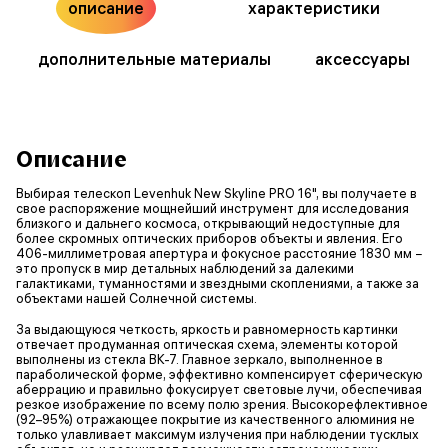
описание
характеристики
дополнительные материалы
аксессуары
Описание
Выбирая телескоп Levenhuk New Skyline PRO 16", вы получаете в
свое распоряжение мощнейший инструмент для исследования
близкого и дальнего космоса, открывающий недоступные для
более скромных оптических приборов объекты и явления. Его
406-миллиметровая апертура и фокусное расстояние 1830 мм −
это пропуск в мир детальных наблюдений за далекими
галактиками, туманностями и звездными скоплениями, а также за
объектами нашей Солнечной системы.
За выдающуюся четкость, яркость и равномерность картинки
отвечает продуманная оптическая схема, элементы которой
выполнены из стекла BK-7. Главное зеркало, выполненное в
параболической форме, эффективно компенсирует сферическую
аберрацию и правильно фокусирует световые лучи, обеспечивая
резкое изображение по всему полю зрения. Высокорефлективное
(92–95%) отражающее покрытие из качественного алюминия не
только улавливает максимум излучения при наблюдении тусклых