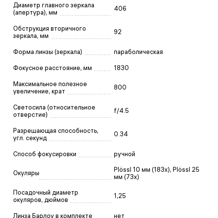
Диаметр главного зеркала
406
(апертура), мм
Обструкция вторичного
92
зеркала, мм
Форма линзы (зеркала)
параболическая
Фокусное расстояние, мм
1830
Максимальное полезное
800
увеличение, крат
Светосила (относительное
f/4.5
отверстие)
Разрешающая способность,
0.34
угл. секунд
Способ фокусировки
ручной
Plössl 10 мм (183х), Plössl 25
Окуляры
мм (73х)
Посадочный диаметр
1,25
окуляров, дюймов
Линза Барлоу в комплекте
нет