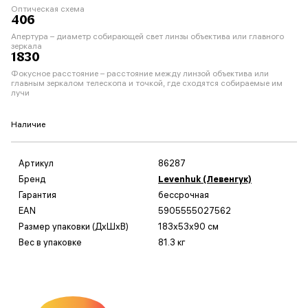
Оптическая схема
406
Апертура – диаметр собирающей свет линзы объектива или главного
зеркала
1830
Фокусное расстояние – расстояние между линзой объектива или
главным зеркалом телескопа и точкой, где сходятся собираемые им
лучи
Наличие
Артикул
86287
Бренд
Levenhuk (Левенгук)
Гарантия
бессрочная
EAN
5905555027562
Размер упаковки (ДxШxВ)
183x53x90 см
Вес в упаковке
81.3 кг