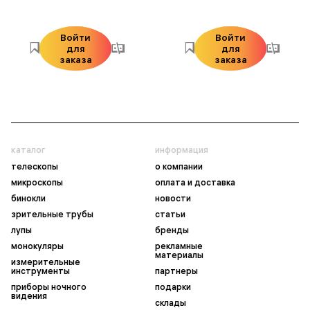
Войти
Войти
для
для
заказа
заказа
каталог
информация
телескопы
о компании
микроскопы
оплата и доставка
бинокли
новости
зрительные трубы
статьи
лупы
бренды
монокуляры
рекламные
материалы
измерительные
инструменты
партнеры
приборы ночного
подарки
видения
склады