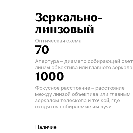
Зеркально-
линзовый
Оптическая схема
70
Апертура – диаметр собирающей свет
линзы объектива или главного зеркала
1000
Фокусное расстояние – расстояние
между линзой объектива или главным
зеркалом телескопа и точкой, где
сходятся собираемые им лучи
Наличие