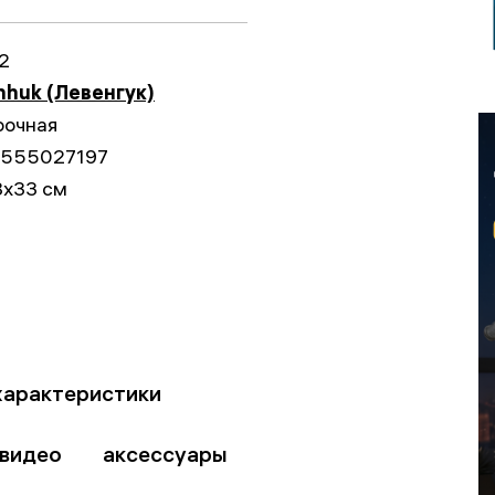
2
nhuk (Левенгук)
рочная
555027197
8x33 см
характеристики
видео
аксессуары