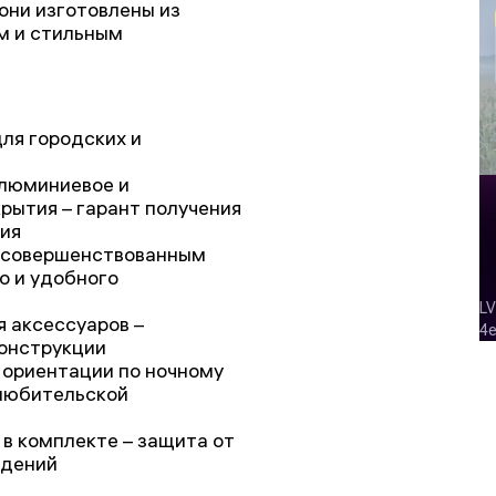
 они изготовлены из
м и стильным
ля городских и
алюминиевое и
рытия – гарант получения
ния
 усовершенствованным
о и удобного
 аксессуаров –
конструкции
 ориентации по ночному
 любительской
 в комплекте – защита от
ждений