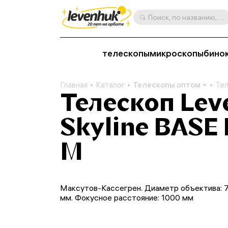
Поиск, по названию, артикулу, категории и др.
телескопы
микроскопы
бино
Главная
Каталог
Телескопы оптом
Тел
Телескоп Le
Skyline BASE
M
Максутов-Кассегрен. Диаметр объектива: 
мм. Фокусное расстояние: 1000 мм