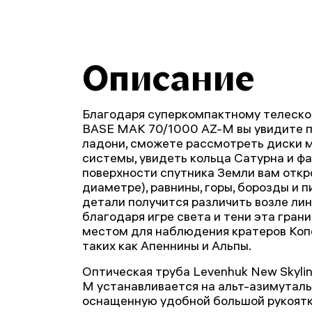
Описание
Благодаря суперкомпактному телескоп
BASE МАК 70/1000 AZ-M вы увидите п
ладони, сможете рассмотреть диски 
системы, увидеть кольца Сатурна и ф
поверхности спутника Земли вам откр
диаметре), равнины, горы, борозды и 
детали получится различить возле ли
благодаря игре света и тени эта гран
местом для наблюдения кратеров Копер
таких как Апеннины и Альпы.
Оптическая труба Levenhuk New Skyli
M устанавливается на альт-азимуталь
оснащенную удобной большой рукоятк