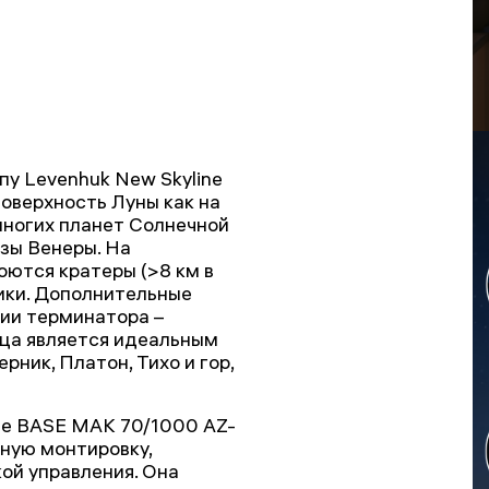
у Levenhuk New Skyline
оверхность Луны как на
многих планет Солнечной
азы Венеры. На
оются кратеры (>8 км в
пики. Дополнительные
нии терминатора –
ица является идеальным
ник, Платон, Тихо и гор,
ne BASE МАК 70/1000 AZ-
ную монтировку,
ой управления. Она