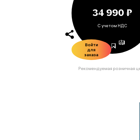
34 990 ₽
С учетом НДС
Войти
для
заказа
Рекомендуемая розничная ц