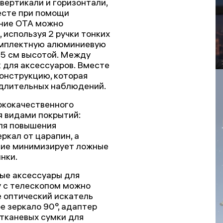
вертикали и горизонтали,
есте при помощи
ение ОТА можно
 используя 2 ручки тонких
омплектную алюминиевую
1,5 см высотой. Между
 для аксессуаров. Вместе
онструкцию, которая
 длительных наблюдений.
ококачественного
я видами покрытий:
ля повышения
кал от царапин, а
тие минимизирует ложные
нки.
ые аксессуары для
у с телескопом можно
е оптический искатель
е зеркало 90°, адаптер
 тканевых сумки для