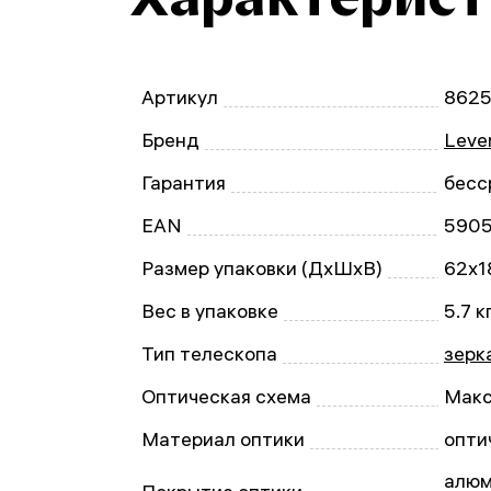
Артикул
862
Бренд
Leve
Гарантия
бесс
EAN
590
Размер упаковки (ДxШxВ)
62x1
Вес в упаковке
5.7 к
Тип телескопа
зерк
Оптическая схема
Макс
Материал оптики
опти
алюм