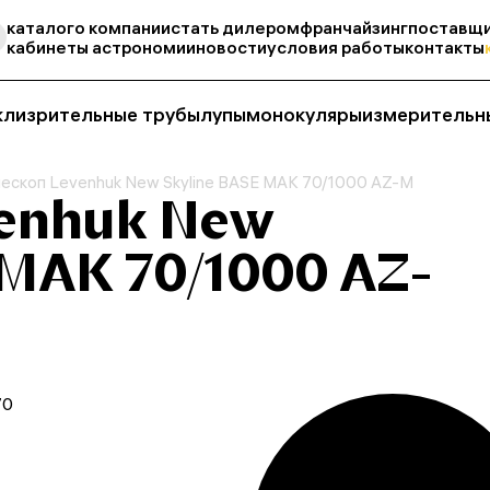
каталог
о компании
стать дилером
франчайзинг
поставщи
кабинеты астрономии
новости
условия работы
контакты
кли
зрительные трубы
лупы
монокуляры
измерительн
ескоп Levenhuk New Skyline BASE МАК 70/1000 AZ-M
venhuk New
 МАК 70/1000 AZ-
70