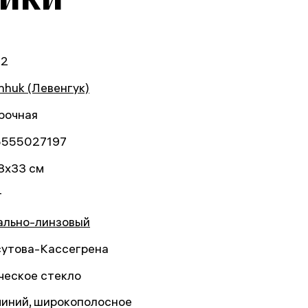
52
nhuk (Левенгук)
рочная
5555027197
8x33 см
г
ально-линзовый
утова-Кассегрена
ческое стекло
иний, широкополосное