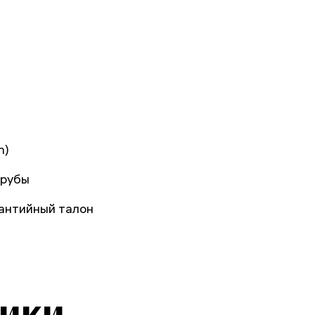
n)
трубы
рантийный талон
тики