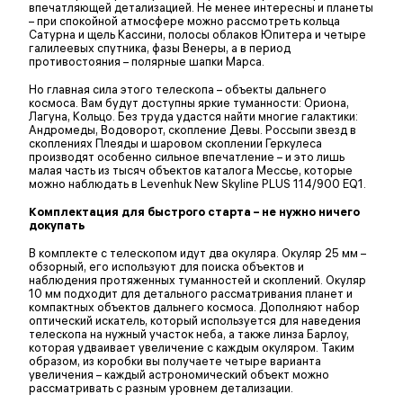
впечатляющей детализацией. Не менее интересны и планеты
– при спокойной атмосфере можно рассмотреть кольца
Сатурна и щель Кассини, полосы облаков Юпитера и четыре
галилеевых спутника, фазы Венеры, а в период
противостояния – полярные шапки Марса.
Но главная сила этого телескопа – объекты дальнего
космоса. Вам будут доступны яркие туманности: Ориона,
Лагуна, Кольцо. Без труда удастся найти многие галактики:
Андромеды, Водоворот, скопление Девы. Россыпи звезд в
скоплениях Плеяды и шаровом скоплении Геркулеса
производят особенно сильное впечатление – и это лишь
малая часть из тысяч объектов каталога Мессье, которые
можно наблюдать в Levenhuk New Skyline PLUS 114/900 EQ1.
Комплектация для быстрого старта – не нужно ничего
докупать
В комплекте с телескопом идут два окуляра. Окуляр 25 мм –
обзорный, его используют для поиска объектов и
наблюдения протяженных туманностей и скоплений. Окуляр
10 мм подходит для детального рассматривания планет и
компактных объектов дальнего космоса. Дополняют набор
оптический искатель, который используется для наведения
телескопа на нужный участок неба, а также линза Барлоу,
которая удваивает увеличение с каждым окуляром. Таким
образом, из коробки вы получаете четыре варианта
увеличения – каждый астрономический объект можно
рассматривать с разным уровнем детализации.