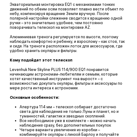
Экваториальная монтировка EQ1 с механизмами тонких
движений по обеим осям позволяет плавно вести объект по
небу, компенсируя вращение Земли вручную. После
полярной настройки слежение сводится к вращению одной
ручки – это значительно удобнее, чем постоянно
поворачивать телескоп на монтировке AZ.
Алюминиевая тренога регулируется по высоте, поэтому
наблюдать комфортно и ребенку, и взрослому – как стоя, так
и сидя. На треноге расположен лоток для аксессуаров, где
удобно хранить окуляры и фильтры.
Кому подойдет этот телескоп
Levenhuk New Skyline PLUS 114/900 EQ1 понравится
начинающим астрономам-любителям и семьям, которые
хотят качественный инструмент «на вырост» – с
возможностью докупать окуляры, фильтры и аксессуары по
мере роста интереса к астрономии.
Основные особенности:
Апертура 114 мм – телескоп собирает достаточно
света для наблюдения не только Луны и планет, но и
туманностей, галактик и звездных скоплений.
Все необходимое уже в комплекте – можно начать
наблюдения сразу, без дополнительных покупок
Четыре варианта увеличения из коробки –
комбинируйте окуляры с линзой Барлоу и получайте