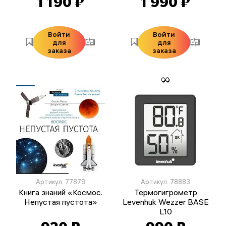
1 190 ₽
1 990 ₽
Войти
Войти
для
для
заказа
заказа
Артикул: 77879
Артикул: 78883
Книга знаний «Космос.
Термогигрометр
Непустая пустота»
Levenhuk Wezzer BASE
L10