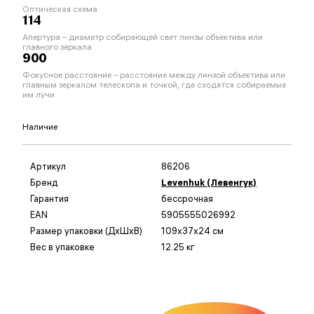
Оптическая схема
114
Апертура – диаметр собирающей свет линзы объектива или
главного зеркала
900
Фокусное расстояние – расстояние между линзой объектива или
главным зеркалом телескопа и точкой, где сходятся собираемые
им лучи
Наличие
Артикул
86206
Бренд
Levenhuk (Левенгук)
Гарантия
бессрочная
EAN
5905555026992
Размер упаковки (ДxШxВ)
109x37x24 см
Вес в упаковке
12.25 кг