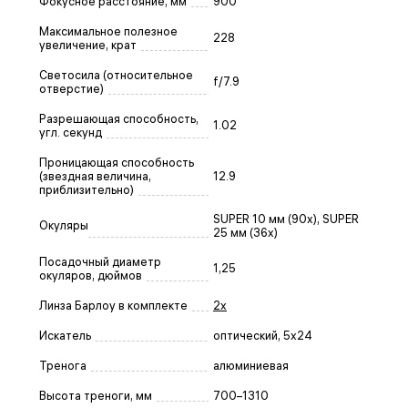
Фокусное расстояние, мм
900
Максимальное полезное
228
увеличение, крат
Светосила (относительное
f/7.9
отверстие)
Разрешающая способность,
1.02
угл. секунд
Проницающая способность
(звездная величина,
12.9
приблизительно)
SUPER 10 мм (90x), SUPER
Окуляры
25 мм (36x)
Посадочный диаметр
1,25
окуляров, дюймов
Линза Барлоу в комплекте
2х
Искатель
оптический, 5x24
Тренога
алюминиевая
Высота треноги, мм
700–1310