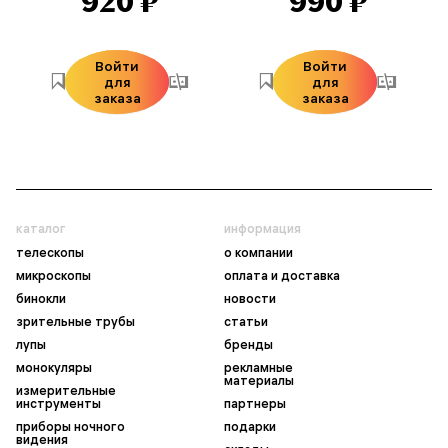
920 ₽
990 ₽
Войти
Войти
для
для
заказа
заказа
каталог
информация
телескопы
о компании
микроскопы
оплата и доставка
бинокли
новости
зрительные трубы
статьи
лупы
бренды
монокуляры
рекламные
материалы
измерительные
инструменты
партнеры
приборы ночного
подарки
видения