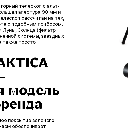
торный телескоп с альт-
большая апертура 90 мм и
елескоп рассчитан на тех,
оте с подобным прибором.
я Луны, Солнца (фильтр
лнечной системы, звездных
а также просто
AKTICA
–
я модель
бренда
ое покрытие зеленого
тивом обеспечивает