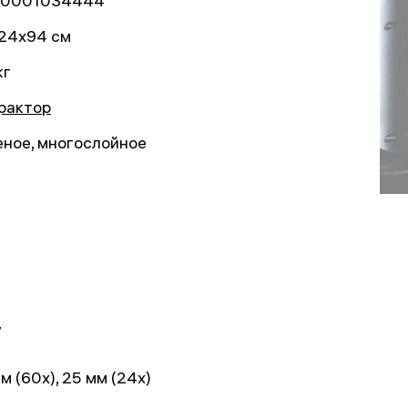
0001034444
24x94 см
кг
рактор
еное, многослойное
7
м (60x), 25 мм (24x)