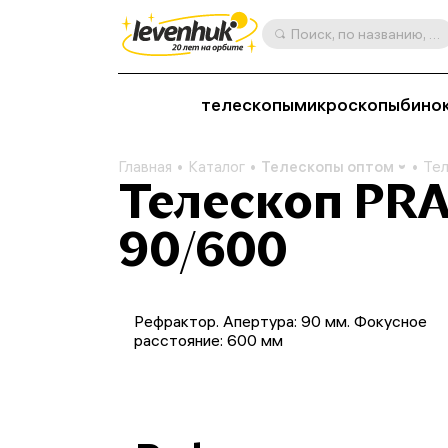
Поиск, по названию, артикулу, категории и др.
телескопы
микроскопы
бино
Главная
Каталог
Телескопы оптом
Тел
Телескоп PRA
90/600
Рефрактор. Апертура: 90 мм. Фокусное
расстояние: 600 мм