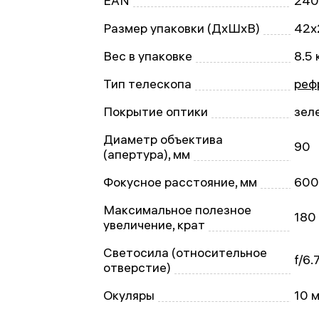
EAN
240
Размер упаковки (ДxШxВ)
42x
Вес в упаковке
8.5 
Тип телескопа
реф
Покрытие оптики
зел
Диаметр объектива
90
(апертура), мм
Фокусное расстояние, мм
600
Максимальное полезное
180
увеличение, крат
Светосила (относительное
f/6.
отверстие)
Окуляры
10 м