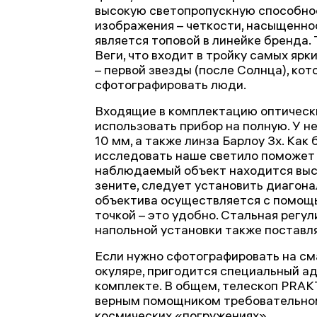
высокую светопропускную способнос
изображения – четкости, насыщенно
является топовой в линейке бренда. 
Веги, что входит в тройку самых ярк
– первой звезды (после Солнца), ко
сфотографировать люди.
Входящие в комплектацию оптическ
использовать прибор на полную. У не
10 мм, а также линза Барлоу 3x. Как
исследовать наше светило поможет 
наблюдаемый объект находится высо
зените, следует установить диагона
объектива осуществляется с помощ
точкой – это удобно. Стальная регу
напольной установки также поставл
Если нужно сфотографировать на см
окуляре, пригодится специальный ад
комплекте. В общем, телескоп PRAK
верным помощником требовательно
космических «погружениях».