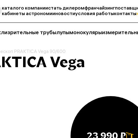
каталог
о компании
стать дилером
франчайзинг
поставщи
кабинеты астрономии
новости
условия работы
контакты
кли
зрительные трубы
лупы
монокуляры
измерительн
ескоп PRAKTICA Vega 90/600
KTICA Vega
23 990 ₽