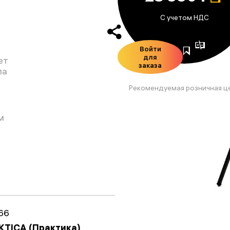
С учетом НДС
Войти
для
ет
заказа
ла
Рекомендуемая розничная ц
м
66
KTICA (Практика)