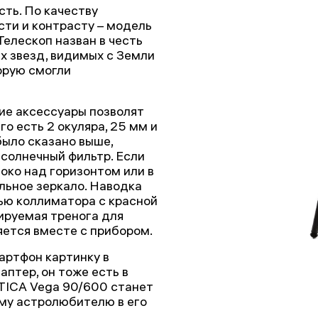
ть. По качеству
сти и контрасту – модель
Телескоп назван в честь
их звезд, видимых с Земли
торую смогли
ие аксессуары позволят
го есть 2 окуляра, 25 мм и
 было сказано выше,
солнечный фильтр. Если
ко над горизонтом или в
льное зеркало. Наводка
ью коллиматора с красной
лируемая тренога для
яется вместе с прибором.
артфон картинку в
аптер, он тоже есть в
TICA Vega 90/600 станет
му астролюбителю в его