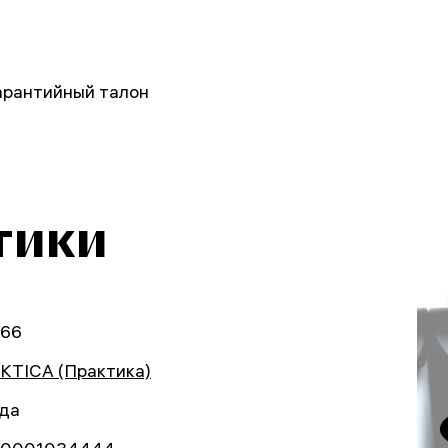
арантийный талон
тики
66
KTICA (Практика)
ода