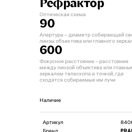
Рефрактор
Оптическая схема
90
Апертура – диаметр собирающей св
линзы объектива или главного зерка
600
Фокусное расстояние – расстояние
между линзой объектива или главны
зеркалом телескопа и точкой, где
сходятся собираемые им лучи
Наличие
Артикул
840
Бренд
PRA