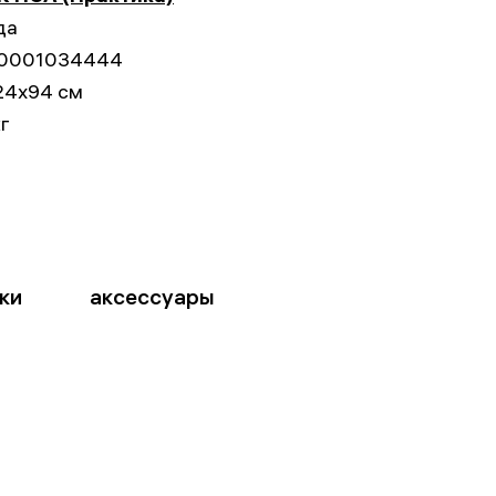
да
0001034444
24x94 см
кг
ки
аксессуары