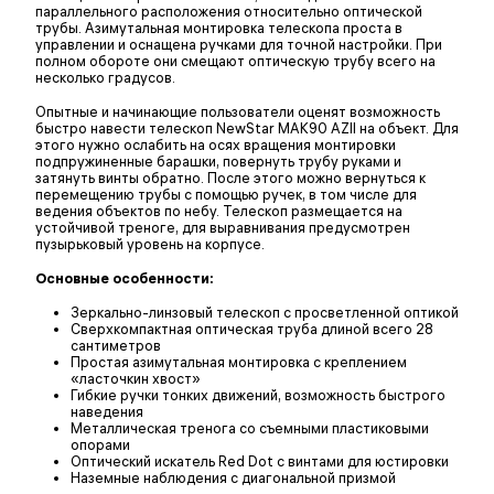
параллельного расположения относительно оптической
трубы. Азимутальная монтировка телескопа проста в
управлении и оснащена ручками для точной настройки. При
полном обороте они смещают оптическую трубу всего на
несколько градусов.
Опытные и начинающие пользователи оценят возможность
быстро навести телескоп NewStar MAK90 AZII на объект. Для
этого нужно ослабить на осях вращения монтировки
подпружиненные барашки, повернуть трубу руками и
затянуть винты обратно. После этого можно вернуться к
перемещению трубы с помощью ручек, в том числе для
ведения объектов по небу. Телескоп размещается на
устойчивой треноге, для выравнивания предусмотрен
пузырьковый уровень на корпусе.
Основные особенности:
Зеркально-линзовый телескоп с просветленной оптикой
Сверхкомпактная оптическая труба длиной всего 28
сантиметров
Простая азимутальная монтировка с креплением
«ласточкин хвост»
Гибкие ручки тонких движений, возможность быстрого
наведения
Металлическая тренога со съемными пластиковыми
опорами
Оптический искатель Red Dot с винтами для юстировки
Наземные наблюдения с диагональной призмой