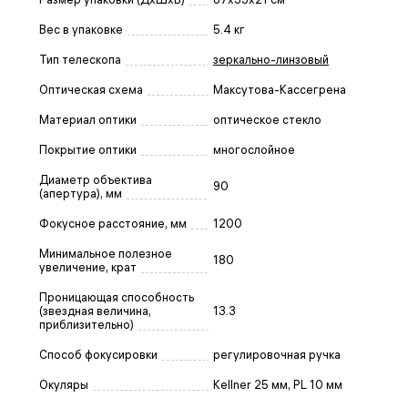
Вес в упаковке
5.4 кг
Тип телескопа
зеркально-линзовый
Оптическая схема
Максутова-Кассегрена
Материал оптики
оптическое стекло
Покрытие оптики
многослойное
Диаметр объектива
90
(апертура), мм
Фокусное расстояние, мм
1200
Минимальное полезное
180
увеличение, крат
Проницающая способность
(звездная величина,
13.3
приблизительно)
Способ фокусировки
регулировочная ручка
Окуляры
Kellner 25 мм, PL 10 мм