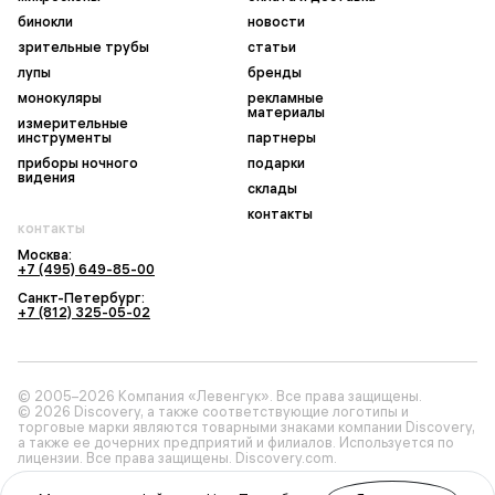
бинокли
новости
зрительные трубы
статьи
лупы
бренды
монокуляры
рекламные
материалы
измерительные
инструменты
партнеры
приборы ночного
подарки
видения
склады
контакты
контакты
Москва:
+7 (495) 649-85-00
Санкт-Петербург:
+7 (812) 325-05-02
© 2005–2026 Компания «Левенгук». Все права защищены.
© 2026 Discovery, а также соответствующие логотипы и
торговые марки являются товарными знаками компании Discovery,
а также ее дочерних предприятий и филиалов. Используется по
лицензии. Все права защищены. Discovery.com.