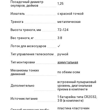
Посадочный диаметр
1,25
окуляров, дюймов
Искатель
с красной точкой
Тренога
металлическая
Высота треноги, мм
72–124
Вес треноги, кг
3.8
Лоток для аксессуаров
✓
Тип управления телескопом
ручной
Тип монтировки
азимутальная
Механизмы тонких
по обеим осям
движений
встроенный пузырьковый
Дополнительно
уровень, диагональная
призма в комплекте
1 батарейка типа CR2032,
Источник питания
3 В (в комплекте)
пластина «ласточкин
Способ крепления трубы