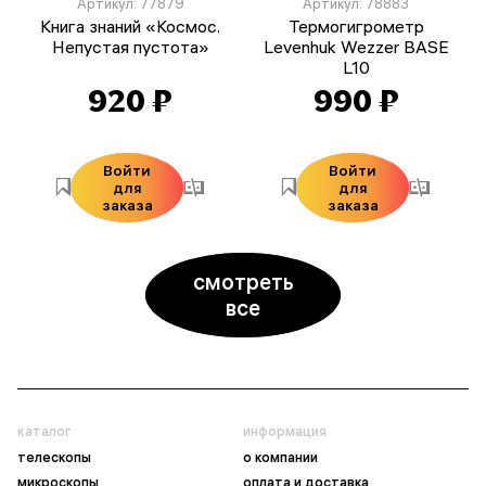
Артикул: 77879
Артикул: 78883
Книга знаний «Космос.
Термогигрометр
Непустая пустота»
Levenhuk Wezzer BASE
L10
920 ₽
990 ₽
Войти
Войти
для
для
заказа
заказа
смотреть
все
каталог
информация
телескопы
о компании
микроскопы
оплата и доставка