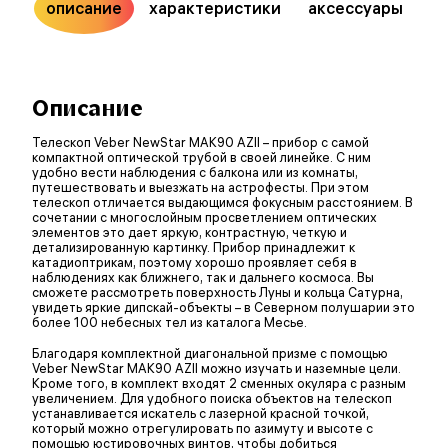
описание
характеристики
аксессуары
Описание
Телескоп Veber NewStar MAK90 AZII – прибор с самой
компактной оптической трубой в своей линейке. С ним
удобно вести наблюдения с балкона или из комнаты,
путешествовать и выезжать на астрофесты. При этом
телескоп отличается выдающимся фокусным расстоянием. В
сочетании с многослойным просветлением оптических
элементов это дает яркую, контрастную, четкую и
детализированную картинку. Прибор принадлежит к
катадиоптрикам, поэтому хорошо проявляет себя в
наблюдениях как ближнего, так и дальнего космоса. Вы
сможете рассмотреть поверхность Луны и кольца Сатурна,
увидеть яркие дипскай-объекты – в Северном полушарии это
более 100 небесных тел из каталога Месье.
Благодаря комплектной диагональной призме с помощью
Veber NewStar MAK90 AZII можно изучать и наземные цели.
Кроме того, в комплект входят 2 сменных окуляра с разным
увеличением. Для удобного поиска объектов на телескоп
устанавливается искатель с лазерной красной точкой,
который можно отрегулировать по азимуту и высоте с
помощью юстировочных винтов, чтобы добиться