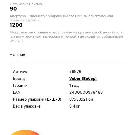
Оптическая схема
90
Апертура – диаметр собирающей свет линзы объектива или
главного зеркала
1200
Фокусное расстояние – расстояние между линзой объектива или
главным зеркалом телескопа и точкой, где сходятся собираемые
им лучи
Наличие
Артикул
76876
Бренд
Veber (Вебер)
Гарантия
1 год
EAN
2400000976486
Размер упаковки (ДxШxВ)
87x33x21 см
Вес в упаковке
5.4 кг