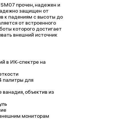
 SM07 прочен, надежен и
 надежно защищен от
ив к падениям с высоты до
вляется от встроенного
боты которого достигает
овать внешний источник
й в ИК-спектре на
четкости
4 палитры для
 ванадия, объектив из
уль
ние
 внешним мониторам