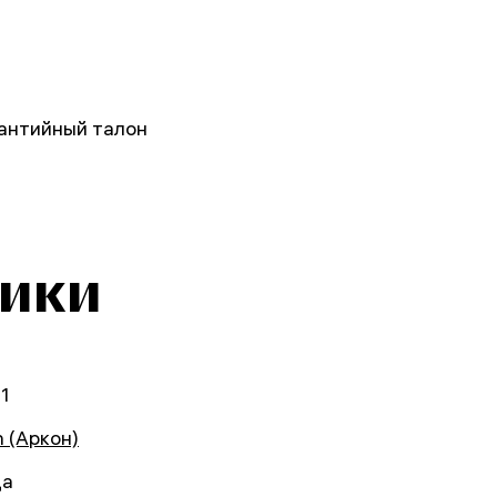
рантийный талон
тики
1
n (Аркон)
да