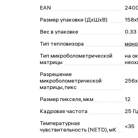
EAN
2400
Размер упаковки (ДxШxВ)
158x
Вес в упаковке
0.33 
Тип тепловизора
моно
Тип микроболометрической
на о
матрицы
неох
Разрешение
микроболометрической
256х
матрицы, пикс
Размер пикселя, мкм
12
Кадровая частота
25 Г
Температурная
<35
чувствительность (NETD), мК