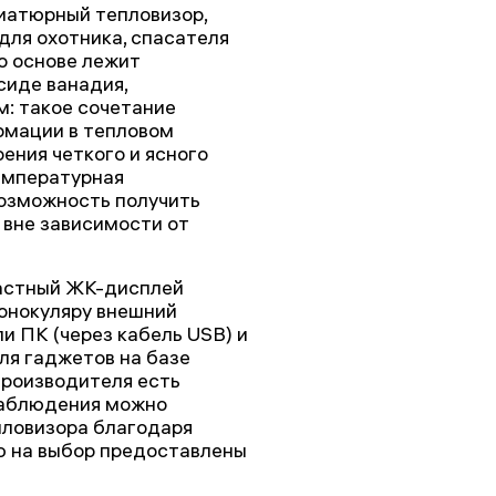
иатюрный тепловизор,
ля охотника, спасателя
о основе лежит
иде ванадия,
: такое сочетание
рмации в тепловом
оения четкого и ясного
емпературная
возможность получить
 вне зависимости от
растный ЖК-дисплей
онокуляру внешний
ли ПК (через кабель USB) и
Для гаджетов на базе
производителя есть
наблюдения можно
пловизора благодаря
ю на выбор предоставлены