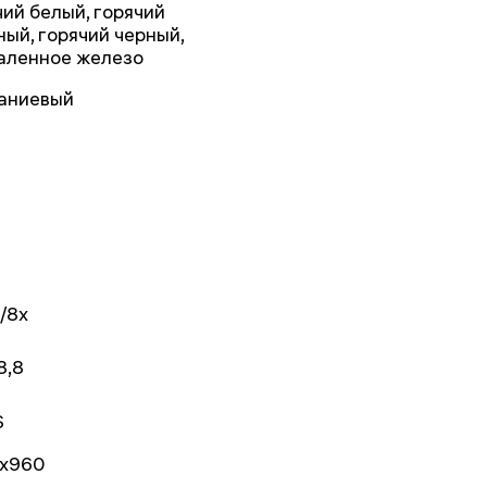
чий белый, горячий
ный, горячий черный,
аленное железо
аниевый
4/8x
8,8
S
x960