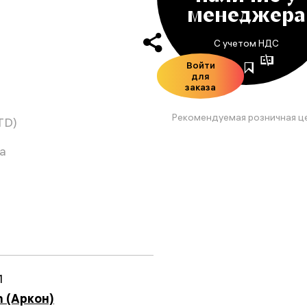
менеджера
С учетом НДС
Войти
для
заказа
Рекомендуемая розничная ц
TD)
а
1
n (Аркон)