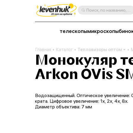
Поиск, по названию, артикулу, категории и др.
телескопы
микроскопы
бино
Главная
Каталог
Тепловизоры оптом
Монокуляр т
Arkon OVis S
Водозащищенный. Оптическое увеличение: 
крата. Цифровое увеличение: 1х, 2х, 4х, 8х.
Диаметр объектива: 7 мм