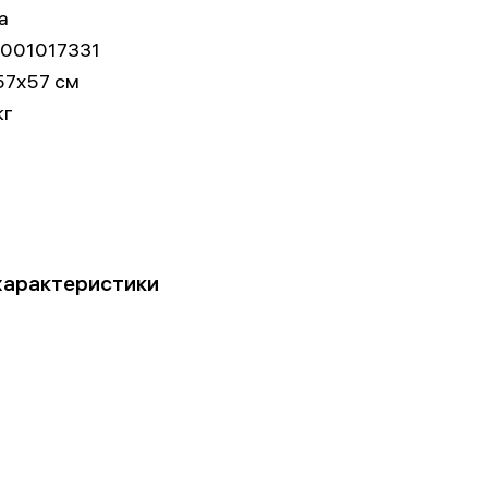
а
001017331
57x57 см
кг
характеристики