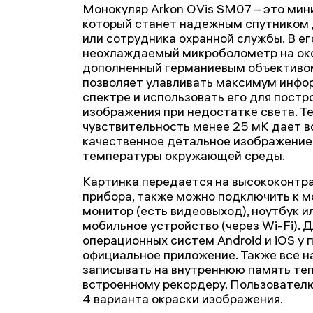
Монокуляр Arkon OVis SM07 – это мин
который станет надежным спутником д
или сотрудника охранной службы. В ег
неохлаждаемый микроболометр на окс
дополненный германиевым объективом
позволяет улавливать максимум инфо
спектре и использовать его для постр
изображения при недостатке света. Т
чувствительность менее 25 мК дает 
качественное детальное изображение
температуры окружающей среды.
Картинка передается на высококонт
прибора, также можно подключить к м
монитор (есть видеовыход), ноутбук и
мобильное устройство (через Wi-Fi). 
операционных систем Android и iOS у 
официальное приложение. Также все 
записывать на внутреннюю память те
встроенному рекордеру. Пользовател
4 варианта окраски изображения.