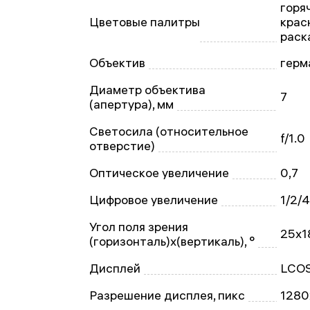
горя
Цветовые палитры
крас
раск
Объектив
герм
Диаметр объектива
7
(апертура), мм
Светосила (относительное
f/1.0
отверстие)
Оптическое увеличение
0,7
Цифровое увеличение
1/2/
Угол поля зрения
25x1
(горизонталь)x(вертикаль), °
Дисплей
LCO
Разрешение дисплея, пикс
1280