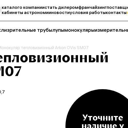
каталог
о компании
стать дилером
франчайзинг
поставщи
кабинеты астрономии
новости
условия работы
контакты
кли
зрительные трубы
лупы
монокуляры
измерительн
Монокуляр тепловизионный Arkon OVis SM07
епловизионный
M07
0,7
Уточните
наличие у