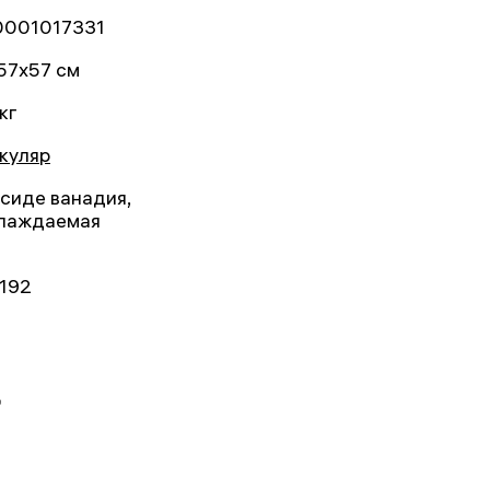
001017331
57x57 см
кг
куляр
ксиде ванадия,
лаждаемая
192
ц