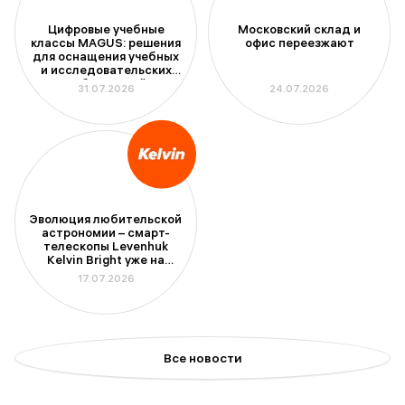
Цифровые учебные
Московский склад и
классы MAGUS: решения
офис переезжают
для оснащения учебных
и исследовательских
лабораторий
31.07.2026
24.07.2026
Эволюция любительской
астрономии – смарт-
телескопы Levenhuk
Kelvin Bright уже на
складе
17.07.2026
Все новости