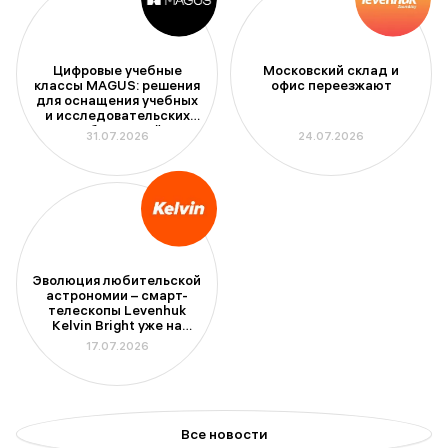
Цифровые учебные
Московский склад и
классы MAGUS: решения
офис переезжают
для оснащения учебных
и исследовательских
лабораторий
31.07.2026
24.07.2026
Эволюция любительской
астрономии – смарт-
телескопы Levenhuk
Kelvin Bright уже на
складе
17.07.2026
Все новости