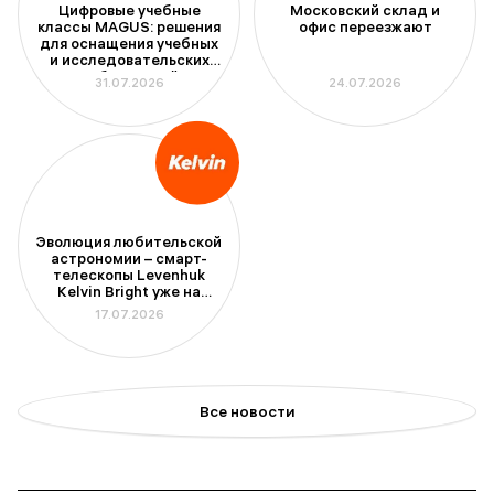
Цифровые учебные
Московский склад и
классы MAGUS: решения
офис переезжают
для оснащения учебных
и исследовательских
лабораторий
31.07.2026
24.07.2026
Эволюция любительской
астрономии – смарт-
телескопы Levenhuk
Kelvin Bright уже на
складе
17.07.2026
Все новости