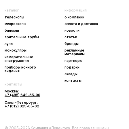
каталог
информация
телескопы
о компании
микроскопы
оплата и доставка
бинокли
новости
зрительные трубы
статьи
лупы
бренды
монокуляры
рекламные
материалы
измерительные
инструменты
партнеры
приборы ночного
подарки
видения
склады
контакты
контакты
Москва:
+7 (495) 649-85-00
Санкт-Петербург:
+7 (812) 325-05-02
© 2005–2026 Компания «Левенгук». Все права защищены.