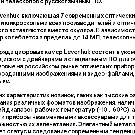
и телескопов с русскоязычным ПО.
venhuk, включающая 7 современных оптически
 и микроскопами всех производителей и оптич
осто вставляются вместо окуляра. В зависимос
 колеблется в пределах до 14 МП, телескопны
ряда цифровых камер Levenhuk состоит в уко
диском с драйверами и специальным ПО для о
ервые на российском рынке оптических прибо
с созданными изображениями и видео-файлами,
ыке.
 характеристик новинок, таких как высокие р
дания различных форматов изображения, нали
 диапазон рабочих температур (-10... 60°С), 
и приборы незаменимыми аксессуарами для тех
жностью их запечатления. Элегантный металл
ет статус и следование современным тенденц