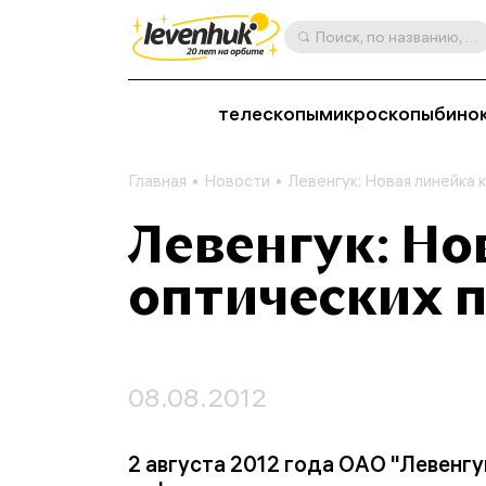
Поиск, по названию, артикулу, категории и др.
телескопы
микроскопы
бино
Главная
Новости
Левенгук: Новая линейка 
Левенгук: Но
оптических 
08.08.2012
2 августа 2012 года ОАО "Левенг