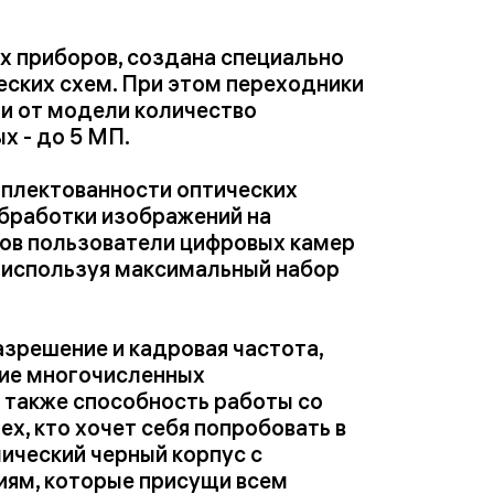
х приборов, создана специально
еских схем. При этом переходники
ти от модели количество
х - до 5 МП.
мплектованности оптических
бработки изображений на
ров пользователи цифровых камер
 используя максимальный набор
азрешение и кадровая частота,
чие многочисленных
а также способность работы со
, кто хочет себя попробовать в
ический черный корпус с
иям, которые присущи всем