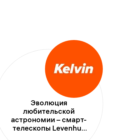
Эволюция
любительской
астрономии – смарт-
телескопы Levenhuk
Kelvin Bright уже на