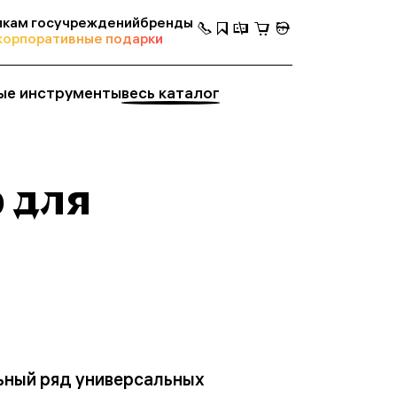
кам госучреждений
бренды
корпоративные подарки
ые инструменты
весь каталог
 для
льный ряд универсальных