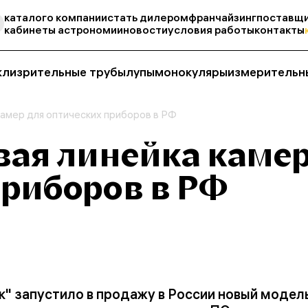
каталог
о компании
стать дилером
франчайзинг
поставщи
кабинеты астрономии
новости
условия работы
контакты
кли
зрительные трубы
лупы
монокуляры
измерительн
камер для оптических приборов в РФ
вая линейка камер
приборов в РФ
ук" запустило в продажу в России новый моде