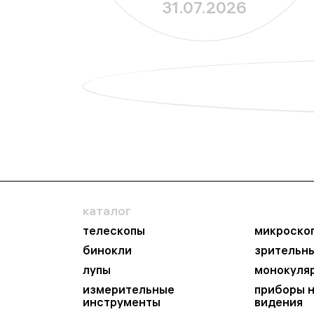
31.07.2026
лабораторий
каталог
телескопы
микроско
бинокли
зрительн
лупы
монокуля
измерительные
приборы 
инструменты
видения