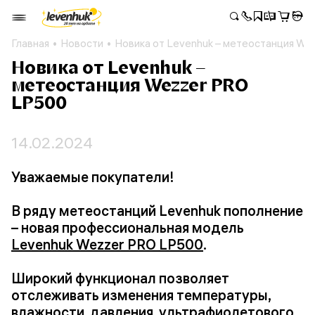
Главная
Новости
Новика от Levenhuk – метеостанция W
Новика от Levenhuk –
метеостанция Wezzer PRO
LP500
14.02.2024
Уважаемые покупатели!
В ряду метеостанций Levenhuk пополнение
– новая профессиональная модель
Levenhuk Wezzer PRO LP500
.
Широкий функционал позволяет
отслеживать изменения температуры,
влажности, давления, ультрафиолетового