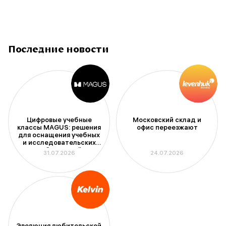
Последние новости
Цифровые учебные
Московский склад и
классы MAGUS: решения
офис переезжают
для оснащения учебных
и исследовательских
лабораторий
31.07.2026
24.07.2026
Эволюция любительской