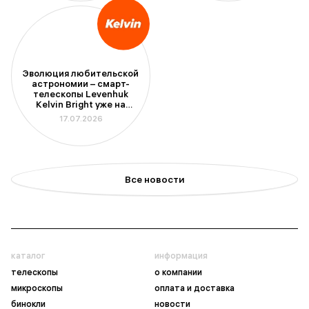
Эволюция любительской
астрономии – смарт-
телескопы Levenhuk
Kelvin Bright уже на
складе
17.07.2026
Все новости
каталог
информация
телескопы
о компании
микроскопы
оплата и доставка
бинокли
новости