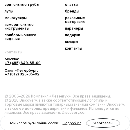
зрительные трубы
статьи
лупы
бренды
монокуляры
рекламные
материалы
измерительные
инструменты
партнеры
приборы ночного
подарки
видения
склады
контакты
контакты
Москва:
+7 (495) 649-85-00
Санкт-Петербург:
+7 (812) 325-05-02
© 2005–2026 Компания «Левенгук». Все права защищены.
© 2026 Discovery, а также соответствующие логотипы и
торговые марки являются товарными знаками компании Discovery,
а также ее дочерних предприятий и филиалов. Используется по
лицензии. Все права защищены. Discovery.com.
Мы используем файлы cookie.
Подробнее
Я согласен
Политика конфиденциальности