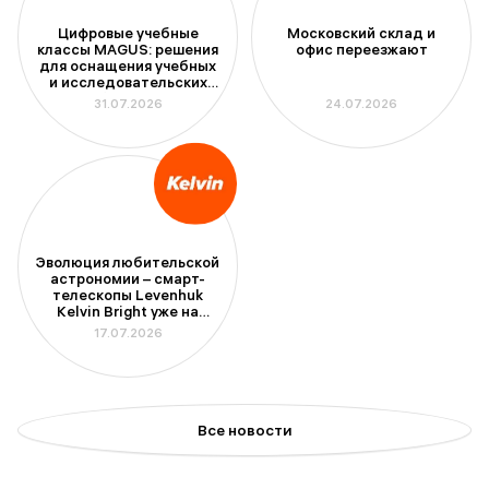
Цифровые учебные
Московский склад и
классы MAGUS: решения
офис переезжают
для оснащения учебных
и исследовательских
лабораторий
31.07.2026
24.07.2026
Эволюция любительской
астрономии – смарт-
телескопы Levenhuk
Kelvin Bright уже на
складе
17.07.2026
Все новости