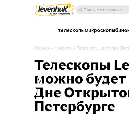
Поиск, по названию, артикулу, категории и др.
телескопы
микроскопы
бино
Главная
Новости
Телескопы Levenhuk, Bre
Телескопы Le
можно будет
Дне Открыто
Петербурге