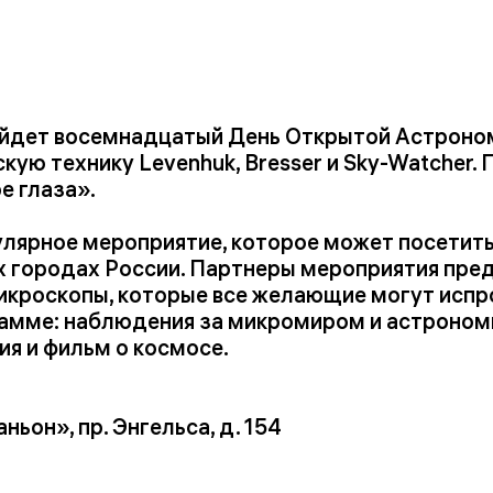
ройдет восемнадцатый День Открытой Астроно
скую технику Levenhuk, Bresser и Sky-Watcher
е глаза».
улярное мероприятие, которое может посетит
их городах России. Партнеры мероприятия пр
кроскопы, которые все желающие могут испро
рамме: наблюдения за микромиром и астроном
ия и фильм о космосе.
ньон», пр. Энгельса, д. 154