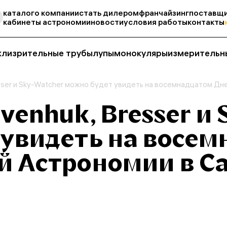
каталог
о компании
стать дилером
франчайзинг
поставщи
кабинеты астрономии
новости
условия работы
контакты
кли
зрительные трубы
лупы
монокуляры
измерительн
sser и Sky-Watcher можно будет увидеть на восемнадцатом Д
venhuk, Bresser и 
 увидеть на восе
й Астрономии в С