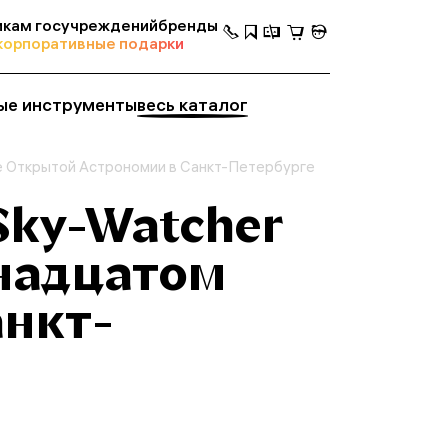
кам госучреждений
бренды
корпоративные подарки
ые инструменты
весь каталог
не Открытой Астрономии в Санкт-Петербурге
Sky-Watcher
мнадцатом
анкт-