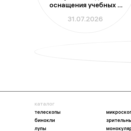
оснащения учебных и
исследовательских
31.07.2026
лабораторий
каталог
телескопы
микроско
бинокли
зрительн
лупы
монокуля