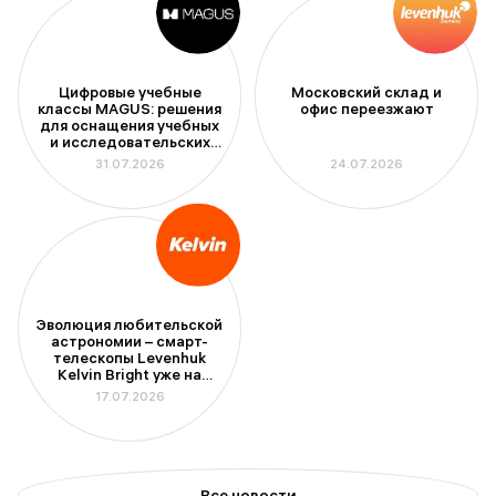
Цифровые учебные
Московский склад и
классы MAGUS: решения
офис переезжают
для оснащения учебных
и исследовательских
лабораторий
31.07.2026
24.07.2026
Эволюция любительской
астрономии – смарт-
телескопы Levenhuk
Kelvin Bright уже на
складе
17.07.2026
Все новости