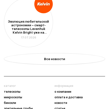
Эволюция любительской
астрономии – смарт-
телескопы Levenhuk
Kelvin Bright уже на
складе
17.07.2026
Все новости
каталог
информация
телескопы
о компании
микроскопы
оплата и доставка
бинокли
новости
зрительные трубы
статьи