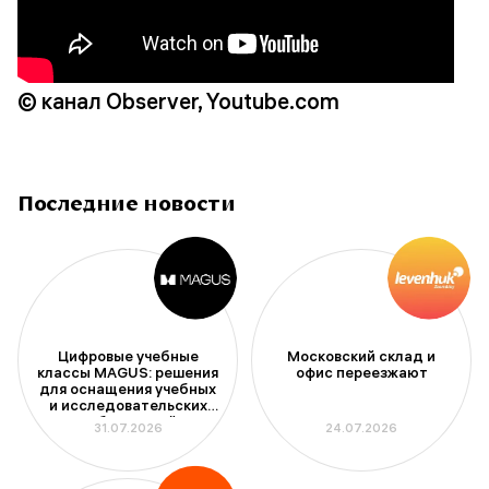
© канал Observer, Youtube.com
Последние новости
Цифровые учебные
Московский склад и
классы MAGUS: решения
офис переезжают
для оснащения учебных
и исследовательских
лабораторий
31.07.2026
24.07.2026