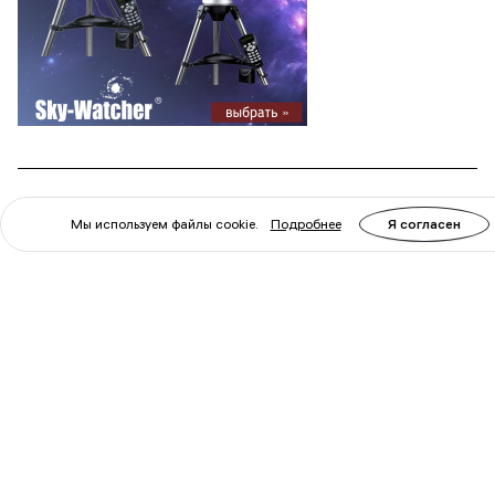
каталог
информация
Мы используем файлы cookie.
Подробнее
Я согласен
телескопы
о компании
микроскопы
оплата и доставка
бинокли
новости
зрительные трубы
статьи
лупы
бренды
монокуляры
рекламные
материалы
измерительные
инструменты
партнеры
приборы ночного
подарки
видения
склады
контакты