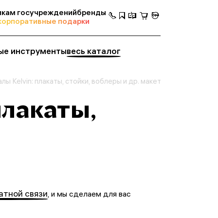
кам госучреждений
бренды
корпоративные подарки
ые инструменты
весь каталог
ы Kelvin: плакаты, стойки, воблеры и др. макеты
плакаты,
атной связи
, и мы сделаем для вас