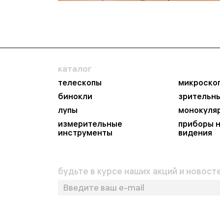
каталог
телескопы
микроско
бинокли
зрительн
лупы
монокуля
измерительные
приборы 
инструменты
видения
будьте в курсе наших акций и новосте