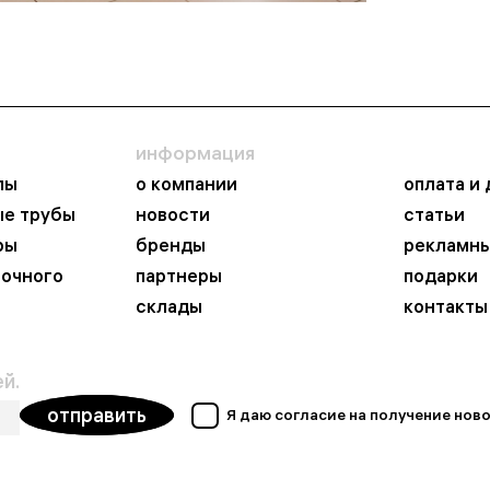
информация
пы
о компании
оплата и
ые трубы
новости
статьи
ры
бренды
рекламны
ночного
партнеры
подарки
склады
контакты
й.
отправить
Я даю согласие на получение но