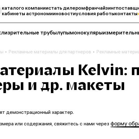
каталог
о компании
стать дилером
франчайзинг
поставщи
кабинеты астрономии
новости
условия работы
контакты
кли
зрительные трубы
лупы
монокуляры
измерительн
лы
Рекламные материалы для партнеров
Рекламные материал
териалы Kelvin: 
еры и др. макеты
ят демонстрационный характер.
форму обр
змера или содержания, свяжитесь с нами через