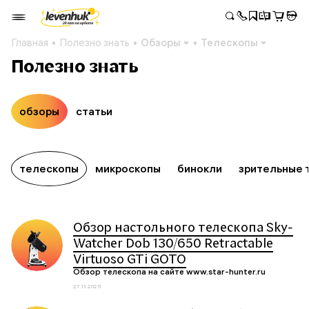
Главная
Полезно знать
Обзоры
Телескопы
Полезно знать
обзоры
статьи
телескопы
микроскопы
бинокли
зрительные 
Обзор настольного телескопа Sky-
Watcher Dob 130/650 Retractable
Virtuoso GTi GOTO
Обзор телескопа на сайте www.star-hunter.ru
27.11.2025