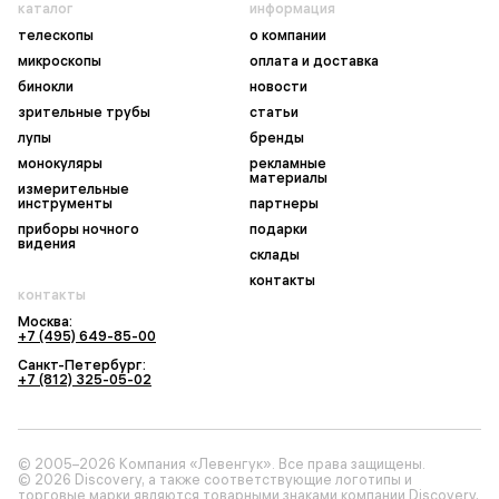
каталог
информация
телескопы
о компании
микроскопы
оплата и доставка
бинокли
новости
зрительные трубы
статьи
лупы
бренды
монокуляры
рекламные
материалы
измерительные
инструменты
партнеры
приборы ночного
подарки
видения
склады
контакты
контакты
Москва:
+7 (495) 649-85-00
Санкт-Петербург:
+7 (812) 325-05-02
© 2005–2026 Компания «Левенгук». Все права защищены.
© 2026 Discovery, а также соответствующие логотипы и
торговые марки являются товарными знаками компании Discovery,