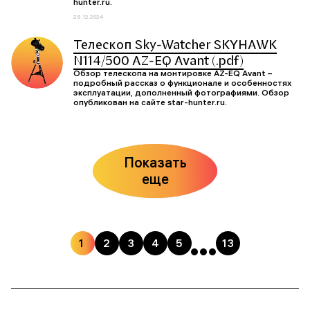
hunter.ru.
28.12.2024
Телескоп Sky-Watcher SKYHAWK
N114/500 AZ-EQ Avant (.pdf)
Обзор телескопа на монтировке AZ-EQ Avant –
подробный рассказ о функционале и особенностях
эксплуатации, дополненный фотографиями. Обзор
опубликован на сайте star-hunter.ru.
Показать
еще
1
2
3
4
5
13