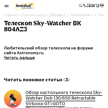
Главная
Полезно знать
Обзоры
Телескопы
Телес
Телескоп Sky-Watcher BK
804AZ3
Любительский обзор телескопа на форуме
сайта Astronomy.ru.
Читать дальше
Читать похожие статьи (3)
Обзор настольного телескопа Sky-
Watcher Dob 130/650 Retractable
Virtuoso GTi GOTO
Обзор телескопа на сайте www.star-hunter.ru