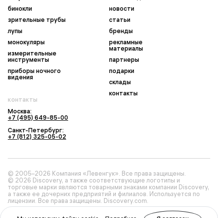
бинокли
новости
зрительные трубы
статьи
лупы
бренды
монокуляры
рекламные
материалы
измерительные
инструменты
партнеры
приборы ночного
подарки
видения
склады
контакты
контакты
Москва:
+7 (495) 649-85-00
Санкт-Петербург:
+7 (812) 325-05-02
© 2005–2026 Компания «Левенгук». Все права защищены.
© 2026 Discovery, а также соответствующие логотипы и
торговые марки являются товарными знаками компании Discovery,
а также ее дочерних предприятий и филиалов. Используется по
лицензии. Все права защищены. Discovery.com.