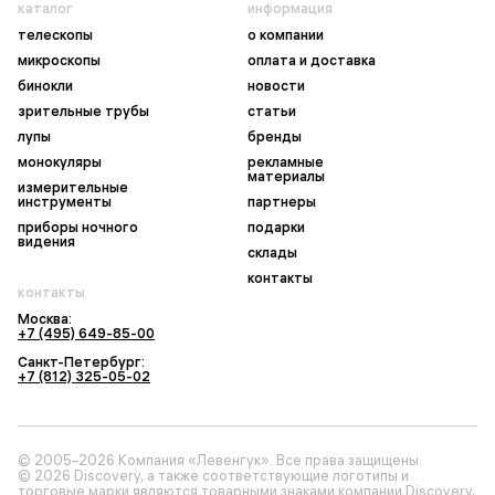
каталог
информация
телескопы
о компании
микроскопы
оплата и доставка
бинокли
новости
зрительные трубы
статьи
лупы
бренды
монокуляры
рекламные
материалы
измерительные
инструменты
партнеры
приборы ночного
подарки
видения
склады
контакты
контакты
Москва:
+7 (495) 649-85-00
Санкт-Петербург:
+7 (812) 325-05-02
© 2005–2026 Компания «Левенгук». Все права защищены.
© 2026 Discovery, а также соответствующие логотипы и
торговые марки являются товарными знаками компании Discovery,