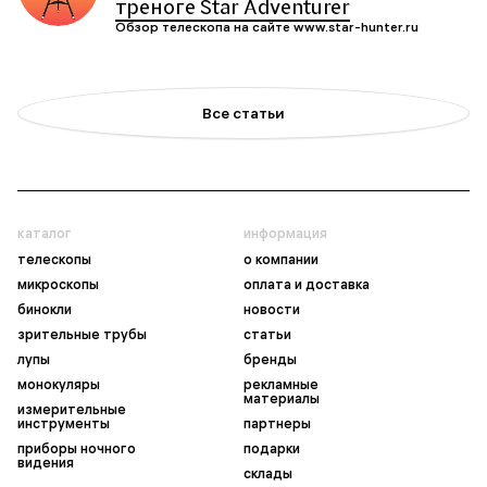
треноге Star Adventurer
Обзор телескопа на сайте www.star-hunter.ru
Все статьи
каталог
информация
телескопы
о компании
микроскопы
оплата и доставка
бинокли
новости
зрительные трубы
статьи
лупы
бренды
монокуляры
рекламные
материалы
измерительные
инструменты
партнеры
приборы ночного
подарки
видения
склады