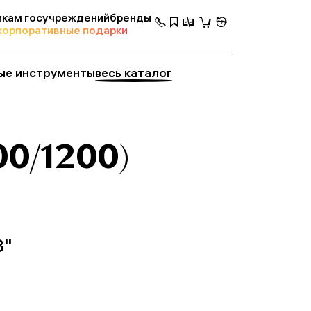
кам госучреждений
бренды
корпоративные подарки
ые инструменты
весь каталог
00/1200)
8"