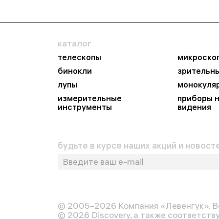
каталог
телескопы
микроско
бинокли
зрительн
лупы
монокуля
измерительные
приборы 
инструменты
видения
будьте в курсе наших акций и новосте
© 2005–2026 Компания «Левенгук». В
© 2026 Discovery, а также соответств