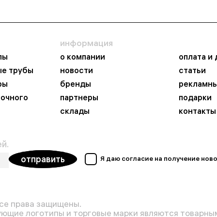
информация
пы
о компании
оплата и
ые трубы
новости
статьи
ры
бренды
рекламны
ночного
партнеры
подарки
склады
контакты
й.
отправить
Я даю согласие на получение но
се права защищены.
ующие логотипы и торговые марки являются товарным