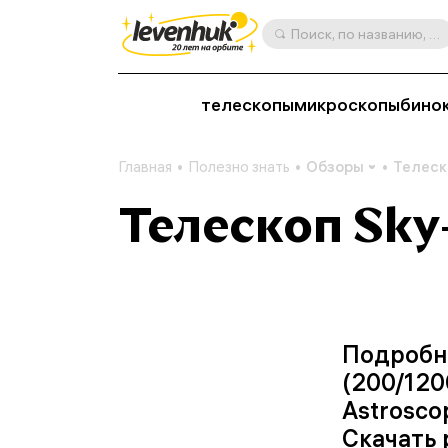
Поиск, по названию, артикулу, категории и др.
телескопы
микроскопы
бино
Главная
Полезно знать
Обзоры
Телес
Телескоп Sky
Подробны
(200/120
Astrosco
Скачать 