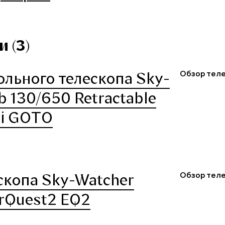
 (3)
Обзор теле
ольного телескопа Sky-
b 130/650 Retractable
Ti GOTO
Обзор теле
скопа Sky-Watcher
rQuest2 EQ2