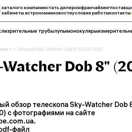
каталог
о компании
стать дилером
франчайзинг
поставщи
кабинеты астрономии
новости
условия работы
контакты
кли
зрительные трубы
лупы
монокуляры
измерительн
копы
Телескоп Sky-Watcher Dob 8" (200/1200)
-Watcher Dob 8" (2
й обзор телескопа Sky-Watcher Dob 
0) с фотографиями на сайте
pe.com.ua.
pdf-файл