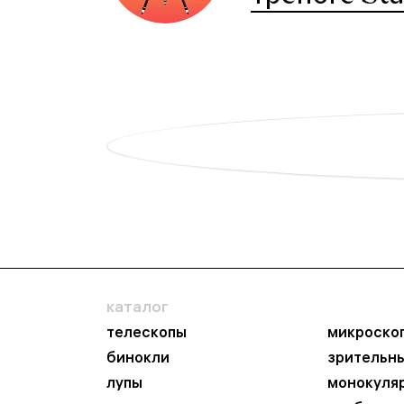
каталог
телескопы
микроско
бинокли
зрительн
лупы
монокуля