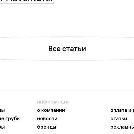
Все статьи
информация
пы
о компании
оплата и
ые трубы
новости
статьи
ры
бренды
рекламны