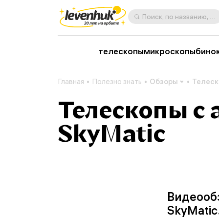
Поиск, по названию, артикулу, категории и др.
телескопы
микроскопы
бино
Главная
Полезно знать
Обзоры
Телес
Телескопы с
SkyMatic
Видеооб
SkyMatic