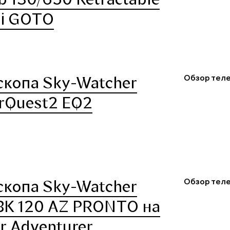
Ti GOTO
Обзор теле
скопа Sky-Watcher
rQuest2 EQ2
Обзор теле
скопа Sky-Watcher
 BK 120 AZ PRONTO на
r Adventurer