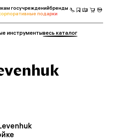
кам госучреждений
бренды
корпоративные подарки
ые инструменты
весь каталог
evenhuk
Levenhuk
ойке