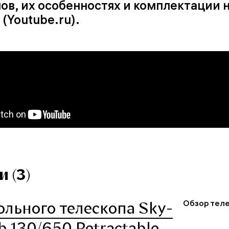
ов, их особенностях и комплектации 
 (Youtube.ru).
 (3)
Обзор теле
ольного телескопа Sky-
b 130/650 Retractable