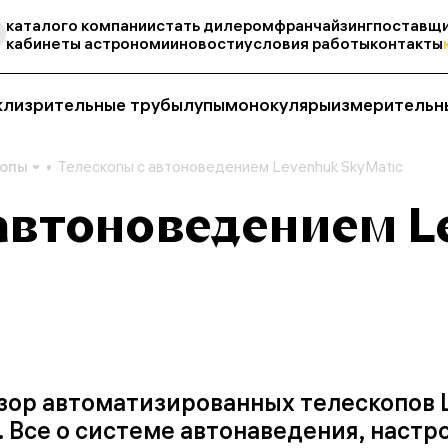
каталог
о компании
стать дилером
франчайзинг
поставщи
кабинеты астрономии
новости
условия работы
контакты
кли
зрительные трубы
лупы
монокуляры
измерительн
копы
Телескопы с автоноведением Levenhuk SkyMatic
 автоноведением L
зор автоматизированных телескопов 
. Все о системе автонаведения, настр