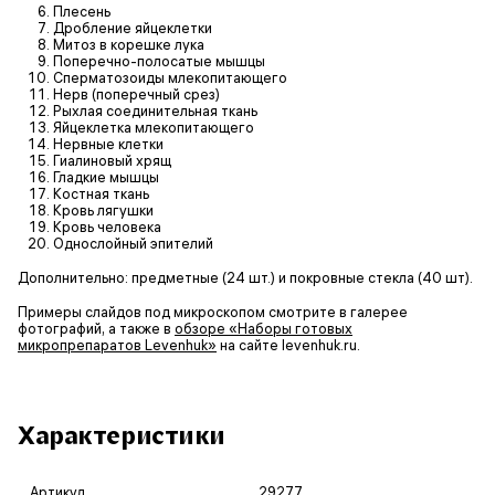
Плесень
Дробление яйцеклетки
Митоз в корешке лука
Поперечно-полосатые мышцы
Сперматозоиды млекопитающего
Нерв (поперечный срез)
Рыхлая соединительная ткань
Яйцеклетка млекопитающего
Нервные клетки
Гиалиновый хрящ
Гладкие мышцы
Костная ткань
Кровь лягушки
Кровь человека
Однослойный эпителий
Дополнительно: предметные (24 шт.) и покровные стекла (40 шт).
Примеры слайдов под микроскопом смотрите в галерее
фотографий, а также в
обзоре «Наборы готовых
микропрепаратов Levenhuk»
на сайте levenhuk.ru.
Характеристики
Артикул
29277