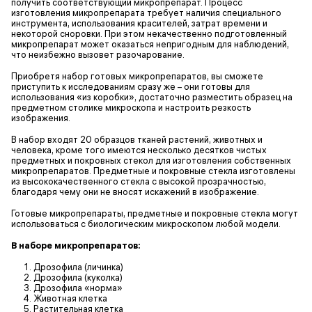
получить соответствующий микропрепарат. Процесс
изготовления микропрепарата требует наличия специального
инструмента, использования красителей, затрат времени и
некоторой сноровки. При этом некачественно подготовленный
микропрепарат может оказаться непригодным для наблюдений,
что неизбежно вызовет разочарование.
Приобретя набор готовых микропрепаратов, вы сможете
приступить к исследованиям сразу же – они готовы для
использования «из коробки», достаточно разместить образец на
предметном столике микроскопа и настроить резкость
изображения.
В набор входят 20 образцов тканей растений, животных и
человека, кроме того имеются несколько десятков чистых
предметных и покровных стекол для изготовления собственных
микропрепаратов. Предметные и покровные стекла изготовлены
из высококачественного стекла с высокой прозрачностью,
благодаря чему они не вносят искажений в изображение.
Готовые микропрепараты, предметные и покровные стекла могут
использоваться с биологическим микроскопом любой модели.
В наборе микропрепаратов:
Дрозофила (личинка)
Дрозофила (куколка)
Дрозофила «норма»
Животная клетка
Растительная клетка