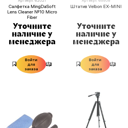
Артикул: 62021
Артикул: 65508
Салфетка MingDaSoft
Штатив Velbon EX-MINI
Lens Cleaner №10 Micro
Fiber
Уточните
Уточните
наличие у
наличие у
менеджера
менеджера
Войти
Войти
для
для
заказа
заказа