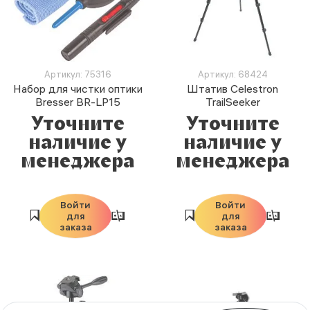
Артикул: 75316
Артикул: 68424
Набор для чистки оптики
Штатив Celestron
Bresser BR-LP15
TrailSeeker
Уточните
Уточните
наличие у
наличие у
менеджера
менеджера
Войти
Войти
для
для
заказа
заказа