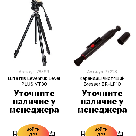
Артикул: 78399
Артикул: 77228
Штатив Levenhuk Level
Карандаш чистящий
PLUS VT30
Bresser BR-LP10
Уточните
Уточните
наличие у
наличие у
менеджера
менеджера
Войти
Войти
для
для