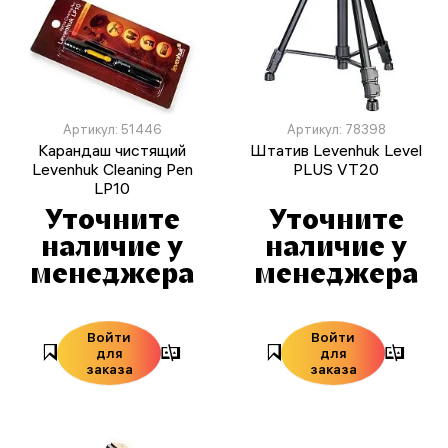
Артикул: 51446
Артикул: 78398
Карандаш чистящий
Штатив Levenhuk Level
Levenhuk Cleaning Pen
PLUS VT20
LP10
Уточните
Уточните
наличие у
наличие у
менеджера
менеджера
Войти
Войти
для
для
заказа
заказа