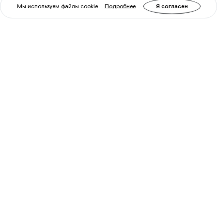
Мы используем файлы cookie.
Подробнее
Я согласен
Артикул: 68504
Артикул: 68505
Штатив Velbon EX-230
Штатив Velbon EX-330
Уточните
Уточните
наличие у
наличие у
менеджера
менеджера
Войти
Войти
для
для
заказа
заказа