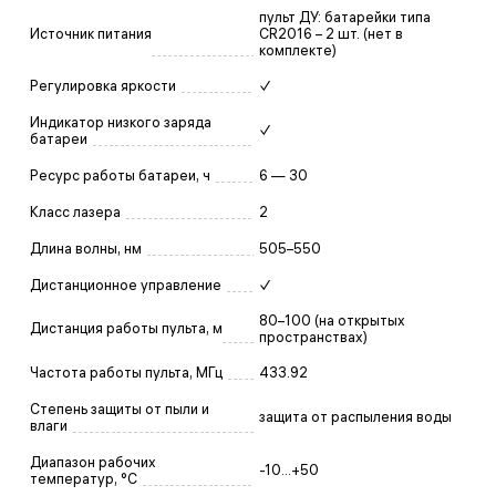
пульт ДУ: батарейки типа
Источник питания
CR2016 – 2 шт. (нет в
комплекте)
Регулировка яркости
✓
Индикатор низкого заряда
✓
батареи
Ресурс работы батареи, ч
6 — 30
Класс лазера
2
Длина волны, нм
505–550
Дистанционное управление
✓
80–100 (на открытых
Дистанция работы пульта, м
пространствах)
Частота работы пульта, МГц
433.92
Степень защиты от пыли и
защита от распыления воды
влаги
Диапазон рабочих
-10...+50
температур, °С