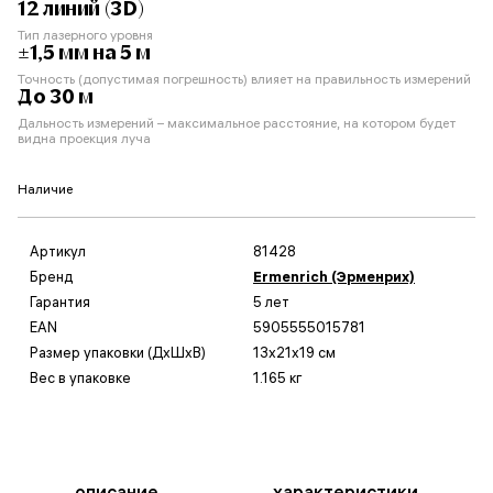
12 линий (3D)
Тип лазерного уровня
±1,5 мм на 5 м
Точность (допустимая погрешность) влияет на правильность измерений
До 30 м
Дальность измерений – максимальное расстояние, на котором будет
видна проекция луча
Наличие
Артикул
81428
Бренд
Ermenrich (Эрменрих)
Гарантия
5 лет
EAN
5905555015781
Размер упаковки (ДxШxВ)
13x21x19 см
Вес в упаковке
1.165 кг
описание
характеристики