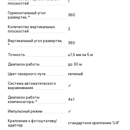
1
плоскостей
Горизонтальный угол
360
развертки, °
Количество вертикальных
2
плоскостей
Вертикальный угол развертки,
360
°
Точность
±1,5 мм на 5 м
Диапазон работы
до 30 м
Цвет лазерного луча
зеленый
Система автоматического
✓
выравнивания
Диапазон работы
4±1
компенсатора, °
Импульсный режим
✓
Крепление к фотоштативу/
стандартное крепление 1/4"
адаптер