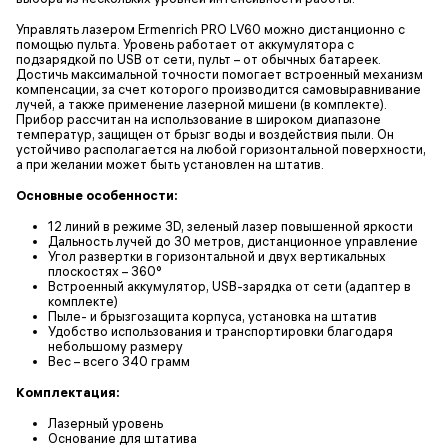
Управлять лазером Ermenrich PRO LV60 можно дистанционно с
помощью пульта. Уровень работает от аккумулятора с
подзарядкой по USB от сети, пульт – от обычных батареек.
Достичь максимальной точности помогает встроенный механизм
компенсации, за счет которого производится самовыравнивание
лучей, а также применение лазерной мишени (в комплекте).
Прибор рассчитан на использование в широком диапазоне
температур, защищен от брызг воды и воздействия пыли. Он
устойчиво располагается на любой горизонтальной поверхности,
а при желании может быть установлен на штатив.
Основные особенности:
12 линий в режиме 3D, зеленый лазер повышенной яркости
Дальность лучей до 30 метров, дистанционное управление
Угол развертки в горизонтальной и двух вертикальных
плоскостях – 360°
Встроенный аккумулятор, USB-зарядка от сети (адаптер в
комплекте)
Пыле- и брызгозащита корпуса, установка на штатив
Удобство использования и транспортировки благодаря
небольшому размеру
Вес – всего 340 грамм
Комплектация:
Лазерный уровень
Основание для штатива