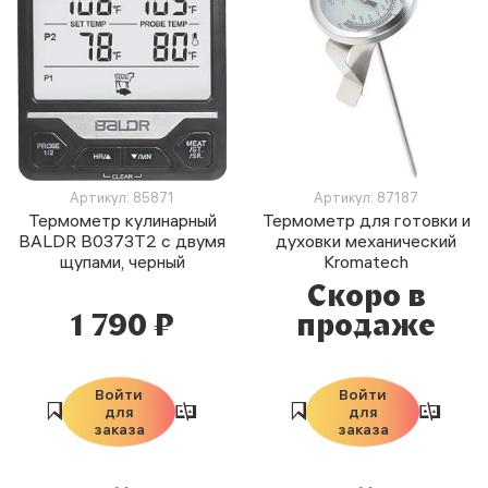
Артикул: 85871
Артикул: 87187
Термометр кулинарный
Термометр для готовки и
BALDR B0373T2 с двумя
духовки механический
щупами, черный
Kromatech
Скоро в
1 790 ₽
продаже
Войти
Войти
для
для
заказа
заказа