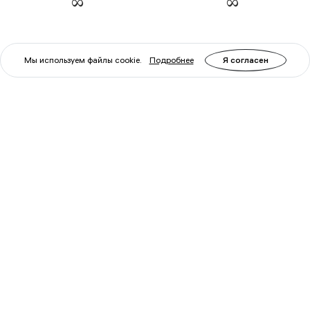
Мы используем файлы cookie.
Подробнее
Я согласен
Артикул: 78870
Артикул: 81511
Термощуп кулинарный
Термометр кулинарный
Levenhuk F20
Levenhuk Wezzer Cook
MT10
Уточните
Уточните
наличие у
наличие у
менеджера
менеджера