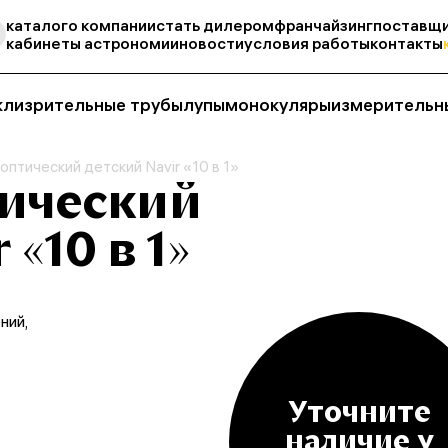
каталог
о компании
стать дилером
франчайзинг
поставщи
кабинеты астрономии
новости
условия работы
контакты
кли
зрительные трубы
лупы
монокуляры
измерительн
оптический детский Navir «10 в 1»
тический
 «10 в 1»
ний,
Уточните
наличие у