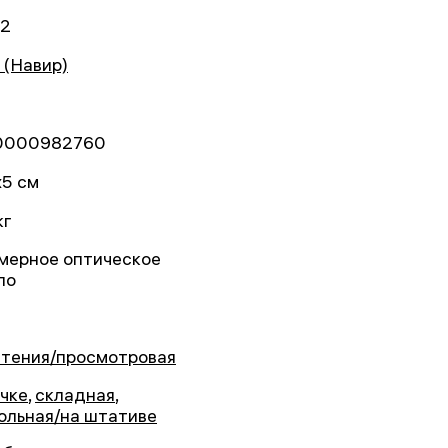
02
 (Навир)
0000982760
x5 см
кг
мерное оптическое
ло
чтения/просмотровая
учке
,
складная
,
ольная/на штативе