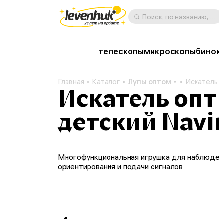
Поиск, по названию, артикулу, категории и др.
телескопы
микроскопы
бино
Главная
Каталог
Лупы оптом
Искатель 
Искатель оп
детский Navir
Многофункциональная игрушка для наблюде
ориентирования и подачи сигналов