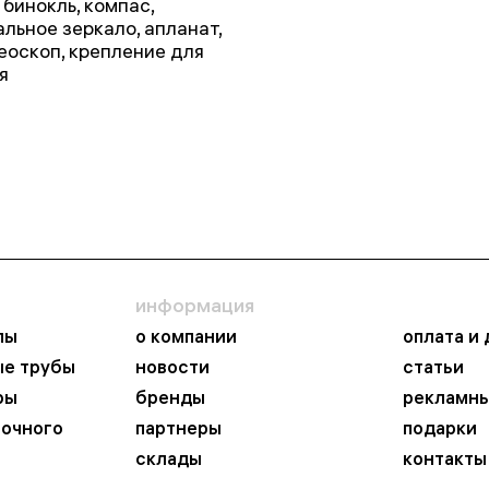
 бинокль, компас,
альное зеркало, апланат,
еоскоп, крепление для
я
информация
пы
о компании
оплата и
ые трубы
новости
статьи
ры
бренды
рекламны
ночного
партнеры
подарки
склады
контакты