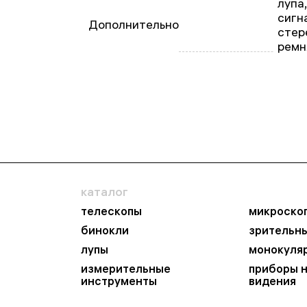
лупа,
сигн
Дополнительно
стер
ремн
каталог
телескопы
микроско
бинокли
зрительн
лупы
монокуля
измерительные
приборы 
инструменты
видения