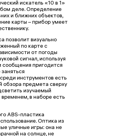
еский искатель «10 в 1»
юбом деле. Определение
ьних и ближних объектов,
ение карты – прибор умеет
ественнику.
са позволит визуально
женный по карте с
зависимости от погоды
уковой сигнал, используя
ки сообщения пригодится
 заняться
среди инструментов есть
ой обзора предмета сверху
одсветить изучаемый
 временем, в наборе есть
ого ABS-пластика
спользование. Оптика из
ые уличные игры: она не
рачной на солнце, не