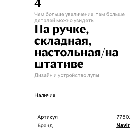
4
Чем больше увеличение, тем больше
деталей можно увидеть
На ручке,
складная,
настольная/на
штативе
Дизайн и устройство лупы
Наличие
Артикул
7750
Бренд
Navir