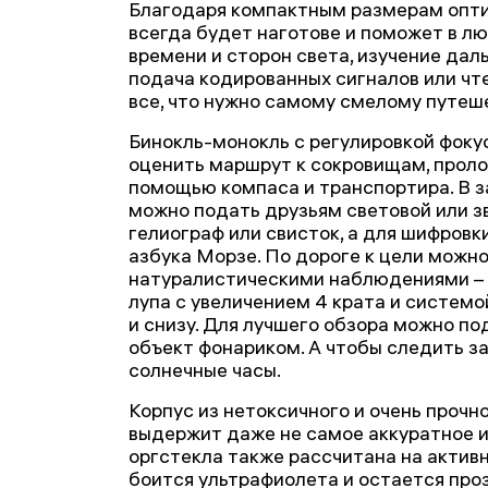
Благодаря компактным размерам оптич
всегда будет наготове и поможет в л
времени и сторон света, изучение дал
подача кодированных сигналов или чт
все, что нужно самому смелому путеш
Бинокль-монокль с регулировкой фоку
оценить маршрут к сокровищам, проло
помощью компаса и транспортира. В 
можно подать друзьям световой или зв
гелиограф или свисток, а для шифров
азбука Морзе. По дороге к цели можно
натуралистическими наблюдениями – 
лупа с увеличением 4 крата и систем
и снизу. Для лучшего обзора можно п
объект фонариком. А чтобы следить за
солнечные часы.
Корпус из нетоксичного и очень прочн
выдержит даже не самое аккуратное и
оргстекла также рассчитана на активн
боится ультрафиолета и остается проз