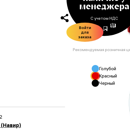
менеджера
С учетом НДС
Войти
для
заказа
Рекомендуемая розничная ц
Голубой
Красный
Черный
2
 (Навир)