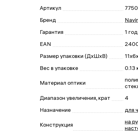
Артикул
775
Бренд
Navir
Гарантия
1 год
EAN
240
Размер упаковки (ДxШxВ)
11x6
Вес в упаковке
0.13 
поли
Материал оптики
стек
Диапазон увеличения, крат
4
Назначение
для 
на р
Конструкция
наст