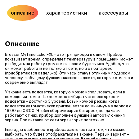
описание
характеристики
аксессуары
Описание
Bresser MyTime Echo FXL – это три прибора в одном. Прибор
показывает время, определяет температуру в помещении, может
разбудить на работу громким сигналом будильника. Удобно, что
он может работать не только от сети, но и от батареек
(приобретаются отдельно). Эти часы станут отличным подарком
человеку, любящему функциональные гаджеты, которые стильно и
современно выглядят.
У экрана есть подсветка, которую можно использовать, если в
помещении темно. Также можно выбирать степень яркости
подсветки – доступно 3 уровня. Есть и ночной режим, когда
подсветка автоматически приглушается до минимума в период с
18:00 до 06:00. Чтобы сберечь заряд батареек, когда часы
работают от них, прибор дополнен функцией автоотключения
экрана. При питании от сети экран горит постоянно.
Еще одна особенность прибора заключается в том, что можно
выбирать, что будет отображаться на экране. Первый вариант –
только время или только температура. Второй вариант –