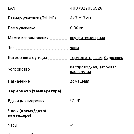
EAN
4007922065526
Размер упаковки (ДxШxВ)
4x31x13 см
Вес в упаковке
0.36 кг
Место использования
внутри помещения
Тип
часы
Встроенные функции
термометр
,
часы
,
будильник
беспроводная
,
цифровая
,
Устройство
настольная
Назначение
домашняя
Термометр (температура)
Единицы измерения
°C, °F
Часы (время/дата/
календарь)
Часы
✓