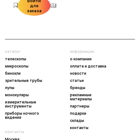
Войти
для
заказа
каталог
информация
телескопы
о компании
микроскопы
оплата и доставка
бинокли
новости
зрительные трубы
статьи
лупы
бренды
монокуляры
рекламные
материалы
измерительные
инструменты
партнеры
приборы ночного
подарки
видения
склады
контакты
контакты
Москва: