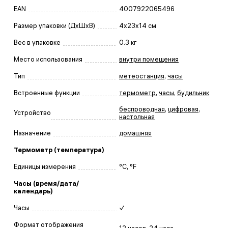
EAN
4007922065496
Размер упаковки (ДxШxВ)
4x23x14 см
Вес в упаковке
0.3 кг
Место использования
внутри помещения
Тип
метеостанция
,
часы
Встроенные функции
термометр
,
часы
,
будильник
беспроводная
,
цифровая
,
Устройство
настольная
Назначение
домашняя
Термометр (температура)
Единицы измерения
°C, °F
Часы (время/дата/
календарь)
Часы
✓
Формат отображения