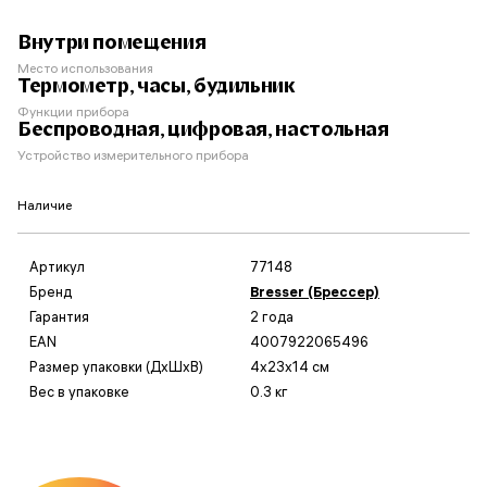
Внутри помещения
Место использования
Термометр, часы, будильник
Функции прибора
Беспроводная, цифровая, настольная
Устройство измерительного прибора
Наличие
Артикул
77148
Бренд
Bresser (Брессер)
Гарантия
2 года
EAN
4007922065496
Размер упаковки (ДxШxВ)
4x23x14 см
Вес в упаковке
0.3 кг