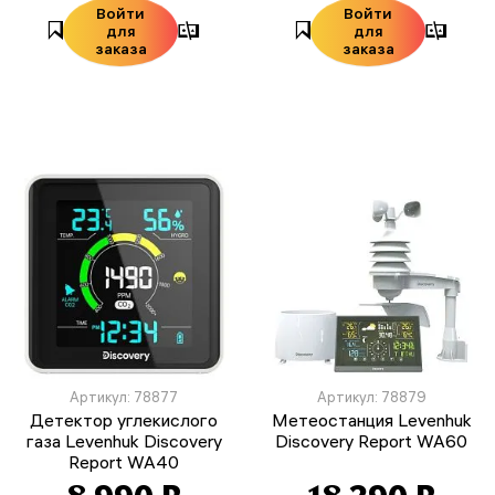
Войти
Войти
для
для
заказа
заказа
Артикул: 78877
Артикул: 78879
Детектор углекислого
Метеостанция Levenhuk
газа Levenhuk Discovery
Discovery Report WA60
Report WA40