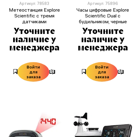
Артикул: 78583
Артикул: 75896
Метеостанция Explore
Часы цифровые Explore
Scientific с тремя
Scientific Dual с
датчиками
будильником, черные
Уточните
Уточните
наличие у
наличие у
менеджера
менеджера
Войти
Войти
для
для
заказа
заказа