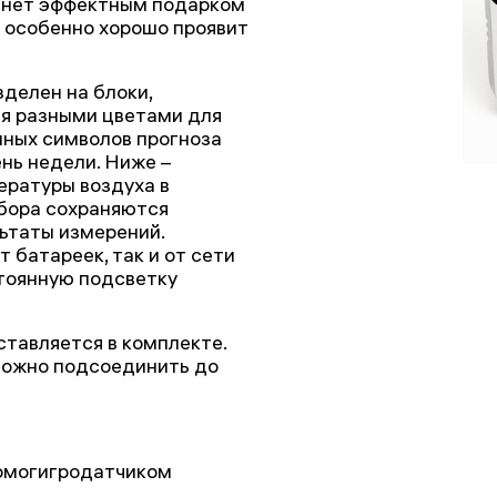
танет эффектным подарком
и особенно хорошо проявит
делен на блоки,
я разными цветами для
пных символов прогноза
ень недели. Ниже –
ературы воздуха в
ибора сохраняются
ьтаты измерений.
 батареек, так и от сети
стоянную подсветку
тавляется в комплекте.
можно подсоединить до
рмогигродатчиком