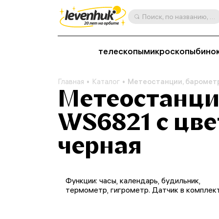
Поиск, по названию, артикулу, категории и др.
телескопы
микроскопы
бино
Главная
Каталог
Метеостанции, барометр
Метеостанция
WS6821 с цв
черная
Функции: часы, календарь, будильник,
термометр, гигрометр. Датчик в комплек