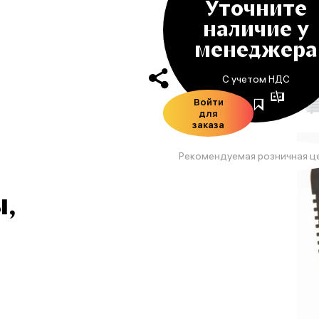
Уточните
наличие у
менеджера
С учетом НДС
Войти
для
заказа
Рекомендуемая розничная ц
,