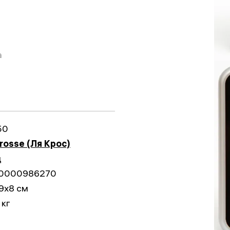
а
50
rosse (Ля Крос)
д
0000986270
9x8 см
 кг