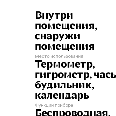
Внутри
помещения,
снаружи
помещения
Место использования
Термометр,
гигрометр, часы
будильник,
календарь
Функции прибора
Беспроводная,