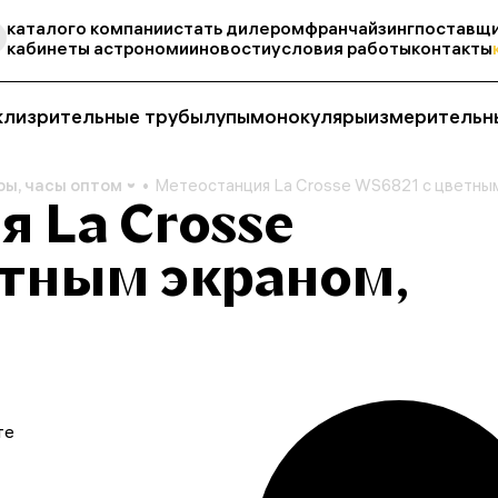
каталог
о компании
стать дилером
франчайзинг
поставщи
кабинеты астрономии
новости
условия работы
контакты
кли
зрительные трубы
лупы
монокуляры
измерительн
ы, часы оптом
Метеостанция La Crosse WS6821 с цветным
 La Crosse
етным экраном,
те