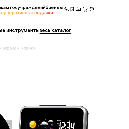
кам госучреждений
бренды
корпоративные подарки
ые инструменты
весь каталог
 экраном, черная