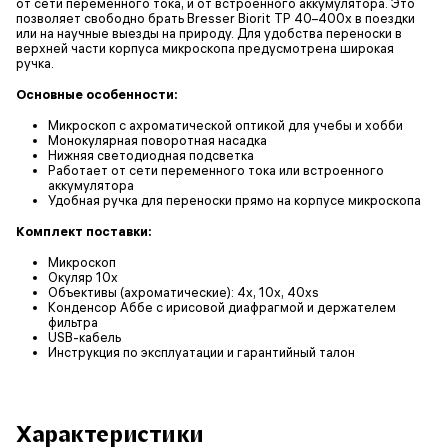
от сети переменного тока, и от встроенного аккумулятора. Это
позволяет свободно брать Bresser Biorit TP 40–400x в поездки
или на научные выезды на природу. Для удобства переноски в
верхней части корпуса микроскопа предусмотрена широкая
ручка.
Основные особенности:
Микроскоп с ахроматической оптикой для учебы и хобби
Монокулярная поворотная насадка
Нижняя светодиодная подсветка
Работает от сети переменного тока или встроенного
аккумулятора
Удобная ручка для переноски прямо на корпусе микроскопа
Комплект поставки:
Микроскоп
Окуляр 10х
Объективы (ахроматические): 4х, 10х, 40хs
Конденсор Аббе с ирисовой диафрагмой и держателем
фильтра
USB-кабель
Инструкция по эксплуатации и гарантийный талон
Характеристики