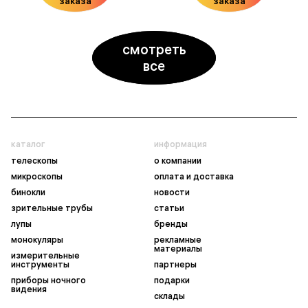
заказа
заказа
смотреть
все
каталог
информация
телескопы
о компании
микроскопы
оплата и доставка
бинокли
новости
зрительные трубы
статьи
лупы
бренды
монокуляры
рекламные
материалы
измерительные
инструменты
партнеры
приборы ночного
подарки
видения
склады