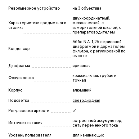
Револьверное устройство
на 3 объектива
двухкоординатный,
Характеристики предметного
механический, с
столика
измерительной шкалой, с
препаратоводителем
Аббе N.A. 1,25 с ирисовой
диафрагмой и держателем
Конденсор
фильтра, с регулировкой по
высоте
Диафрагма
ирисовая
коаксиальная; грубая и
Фокусировка
точная
Корпус
алюминий
Подсветка
светодиодная
Регулировка яркости
✓
встроенный аккумулятор,
Источник питания
сеть переменного тока
Уровень пользователя
для начинающих