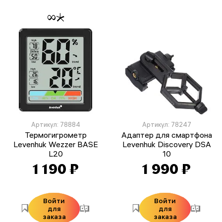
Артикул: 78884
Артикул: 78247
Термогигрометр
Адаптер для смартфона
Levenhuk Wezzer BASE
Levenhuk Discovery DSA
L20
10
1 190 ₽
1 990 ₽
Войти
Войти
для
для
заказа
заказа