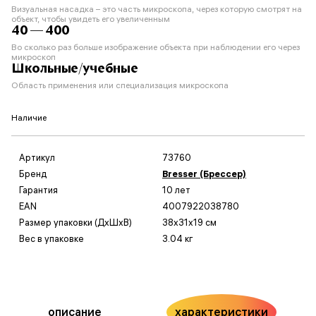
Визуальная насадка – это часть микроскопа, через которую смотрят на
объект, чтобы увидеть его увеличенным
40 — 400
Во сколько раз больше изображение объекта при наблюдении его через
микроскоп
Школьные/учебные
Область применения или специализация микроскопа
Наличие
Артикул
73760
Бренд
Bresser (Брессер)
Гарантия
10 лет
EAN
4007922038780
Размер упаковки (ДxШxВ)
38x31x19 см
Вес в упаковке
3.04 кг
описание
характеристики