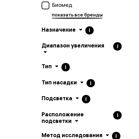
Биомед
Назначение
i
Диапазон увеличения
i
Тип
i
Тип насадки
i
Подсветка
i
Расположение
i
подсветки
Метод исследования
i