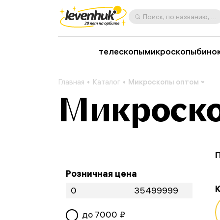
Поиск, по названию, артикулу, категории и др.
телескопы
микроскопы
бино
Главная
Каталог
Микроскопы оптом
Микроско
Розничная цена
K
до
7000
₽