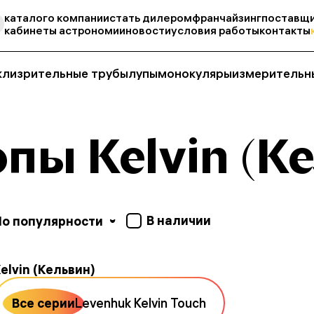
каталог
о компании
стать дилером
франчайзинг
поставщи
кабинеты астрономии
новости
условия работы
контакты
кли
зрительные трубы
лупы
монокуляры
измерительн
пы Kelvin (К
В наличии
По популярности
elvin (Кельвин)
Все серии
Levenhuk Kelvin Touch