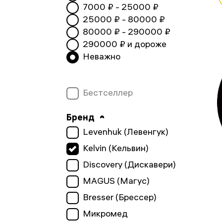
7000
₽ -
25000
₽
25000
₽ -
80000
₽
80000
₽ -
290000
₽
290000
₽ и дороже
Неважно
Бестселлер
Бренд
Levenhuk (Левенгук)
Kelvin (Кельвин)
Discovery (Дискавери)
MAGUS (Магус)
Bresser (Брессер)
Микромед