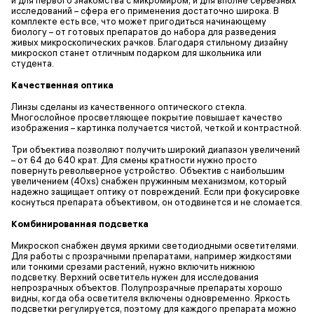
исследований – сфера его применения достаточно широка. В
комплекте есть все, что может пригодиться начинающему
биологу – от готовых препаратов до набора для разведения
живых микроскопических рачков. Благодаря стильному дизайну
микроскоп станет отличным подарком для школьника или
студента.
Качественная оптика
Линзы сделаны из качественного оптического стекла.
Многослойное просветляющее покрытие повышает качество
изображения – картинка получается чистой, четкой и контрастной.
Три объектива позволяют получить широкий диапазон увеличений
– от 64 до 640 крат. Для смены кратности нужно просто
повернуть револьверное устройство. Объектив с наибольшим
увеличением (40xs) снабжен пружинным механизмом, который
надежно защищает оптику от повреждений. Если при фокусировке
коснуться препарата объективом, он отодвинется и не сломается.
Комбинированная подсветка
Микроскоп снабжен двумя яркими светодиодными осветителями.
Для работы с прозрачными препаратами, например жидкостями
или тонкими срезами растений, нужно включить нижнюю
подсветку. Верхний осветитель нужен для исследования
непрозрачных объектов. Полупрозрачные препараты хорошо
видны, когда оба осветителя включены одновременно. Яркость
подсветки регулируется, поэтому для каждого препарата можно