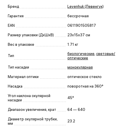
Бренд
Levenhuk (Левенгук)
Гарантия
бессрочная
EAN
0611901505817
Размер упаковки (ДxШxВ)
23x15x37 см
Вес в упаковке
1.71 кг
биологические
,
световые/
Тип
оптические
Тип насадки
монокулярная
Материал оптики
оптическое стекло
Насадка
поворотная на 360°
Угол наклона окулярной
45°
насадки
Диапазон увеличения, крат
64 — 640
Диаметр окулярной трубки,
23.2
мм