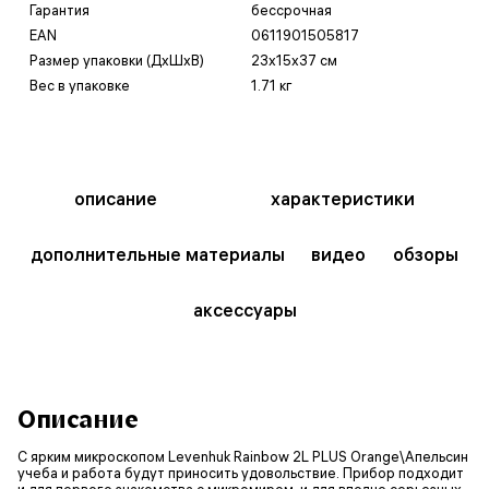
Гарантия
бессрочная
EAN
0611901505817
Размер упаковки (ДxШxВ)
23x15x37 см
Вес в упаковке
1.71 кг
описание
характеристики
дополнительные материалы
видео
обзоры
аксессуары
Описание
С ярким микроскопом Levenhuk Rainbow 2L PLUS Orange\Апельсин
учеба и работа будут приносить удовольствие. Прибор подходит
и для первого знакомства с микромиром, и для вполне серьезных