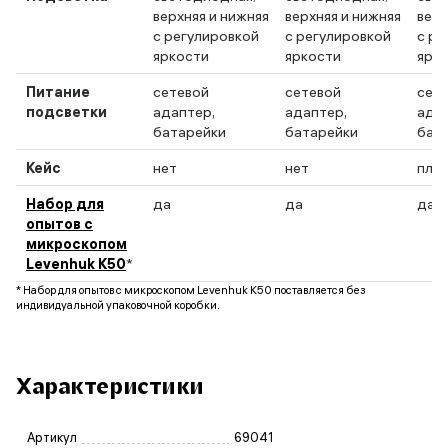
верхняя и нижняя
верхняя и нижняя
верх
с регулировкой
с регулировкой
с ре
яркости
яркости
ярк
Питание
сетевой
сетевой
сет
подсветки
адаптер,
адаптер,
адап
батарейки
батарейки
бат
Кейс
нет
нет
пла
Набор для
да
да
да
опытов с
микроскопом
Levenhuk K50
*
* Набор для опытов с микроскопом Levenhuk K50 поставляется без
индивидуальной упаковочной коробки.
Характеристики
Артикул
69041