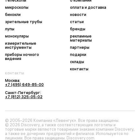
телескопы
о компании
микроскопы
оплата и доставка
бинокли
новости
зрительные трубы
статьи
лупы
бренды
монокуляры
рекламные
материалы
измерительные
инструменты
партнеры
приборы ночного
подарки
видения
склады
контакты
контакты
Москва:
+7 (495) 649-85-00
Санкт-Петербург:
+7 (812) 325-05-02
© 2005–2026 Компания «Левенгук». Все права защищены.
© 2026 Discovery, а также соответствующие логотипы и
торговые марки являются товарными знаками компании Discovery,
а также ее дочерних предприятий и филиалов. Используется по
лицензии. Все права защищены. Discovery.com.