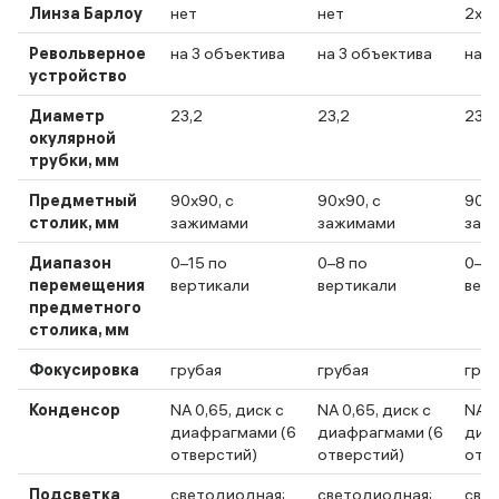
Линза Барлоу
нет
нет
2x
Револьверное
на 3 объектива
на 3 объектива
на 3
устройство
Диаметр
23,2
23,2
23,2
окулярной
трубки, мм
Предметный
90x90, с
90x90, с
90x9
столик, мм
зажимами
зажимами
заж
Диапазон
0–15 по
0–8 по
0–11
перемещения
вертикали
вертикали
вер
предметного
столика, мм
Фокусировка
грубая
грубая
груб
Конденсор
NA 0,65, диск с
NA 0,65, диск с
NA 0
диафрагмами (6
диафрагмами (6
диа
отверстий)
отверстий)
отв
Подсветка
светодиодная;
светодиодная;
све