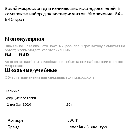
Яркий микроскоп для начинающих исследователей. В
комплекте набор для экспериментов. Увеличение: 64–
640 крат
Монокулярная
Визуальная насадка – это часть микроскопа, через которую смотрят на
объект, чтобы увидеть его увеличенным
64 — 640
Во сколько раз больше изображение объекта при наблюдении его через
микроскоп
Школьные/учебные
Область применения или специализация микроскопа
Наличие
Будущие поставки
2 ноября 2026
20+
Артикул
69041
Бренд
Levenhuk (Левенгук)