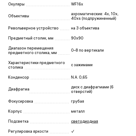
Окуляры
WF16x
ахроматические: 4x, 10x,
Объективы
40xs (подпружиненный)
Револьверное устройство
на 3 объектива
Предметный столик, мм
90x90
Диапазон перемещения
0–8 по вертикали
предметного столика, мм
Характеристики предметного
с зажимами
столика
Конденсор
N.A. 0,65
диск с диафрагмами (6
Диафрагма
отверстий)
Фокусировка
грубая
Корпус
металл
Подсветка
светодиодная
Регулировка яркости
✓