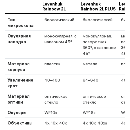
Levenhuk
Levenhuk
Leve
Rainbow 2L
Rainbow 2L PLUS
Rain
Тип
биологический
биологический
био
микроскопа
Окулярная
монокулярная, с
монокулярная,
моно
насадка
наклоном 45°
поворотная
пов
360°, с наклоном
360°
45°
45°
Материал
пластик
металл
пла
корпуса
Увеличение,
40–400
64–640
40–
крат
Материал
оптическое
оптическое
опт
оптики
стекло
стекло
сте
Окуляры
WF10x
WF16x
WF1
Объективы
4х, 10х, 40х
4х, 10х, 40хs
4х, 