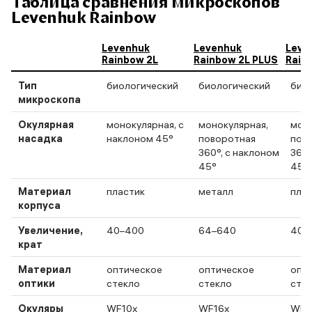
Таблица сравнения микроскопов
Levenhuk Rainbow
Levenhuk
Levenhuk
Leve
Rainbow 2L
Rainbow 2L PLUS
Rain
Тип
биологический
биологический
био
микроскопа
Окулярная
монокулярная, с
монокулярная,
моно
насадка
наклоном 45°
поворотная
пов
360°, с наклоном
360°
45°
45°
Материал
пластик
металл
пла
корпуса
Увеличение,
40–400
64–640
40–
крат
Материал
оптическое
оптическое
опт
оптики
стекло
стекло
сте
Окуляры
WF10x
WF16x
WF1