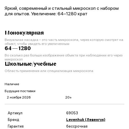
Яркий, современный и стильный микроскоп с набором
для опытов. Увеличение: 64–1280 крат
Монокулярная
Визуальная насадка – это часть микроскопа, через которую смотрят на
объект, чтобы увидеть его увеличенным
64 — 1280
Во сколько раз больше изображение объекта при наблюдении его через
микроскоп
Школьные/учебные
Область применения или специализация микроскопа
Наличие
Будущие поставки
2 ноября 2026
20+
Артикул
69053
Бренд
Levenhuk (Левенгук)
Гарантия
бессрочная