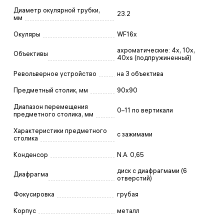
Диаметр окулярной трубки,
23.2
мм
Окуляры
WF16x
ахроматические: 4x, 10x,
Объективы
40xs (подпружиненный)
Револьверное устройство
на 3 объектива
Предметный столик, мм
90x90
Диапазон перемещения
0–11 по вертикали
предметного столика, мм
Характеристики предметного
с зажимами
столика
Конденсор
N.A. 0,65
диск с диафрагмами (6
Диафрагма
отверстий)
Фокусировка
грубая
Корпус
металл