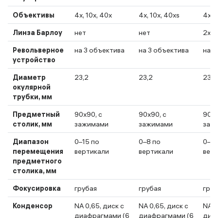
Объективы
4х, 10х, 40х
4х, 10х, 40хs
4х, 
Линза Барлоу
нет
нет
2x
Револьверное
на 3 объектива
на 3 объектива
на 3
устройство
Диаметр
23,2
23,2
23,2
окулярной
трубки, мм
Предметный
90x90, с
90x90, с
90x9
столик, мм
зажимами
зажимами
заж
Диапазон
0–15 по
0–8 по
0–11
перемещения
вертикали
вертикали
вер
предметного
столика, мм
Фокусировка
грубая
грубая
груб
Конденсор
NA 0,65, диск с
NA 0,65, диск с
NA 0
диафрагмами (6
диафрагмами (6
диа