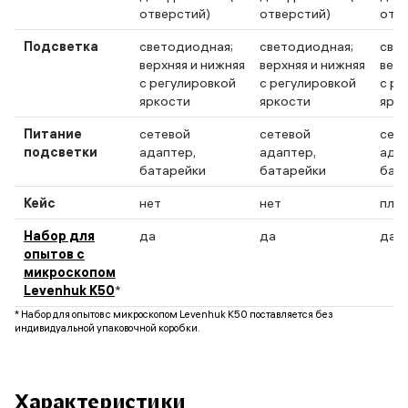
отверстий)
отверстий)
отв
Подсветка
светодиодная;
светодиодная;
све
верхняя и нижняя
верхняя и нижняя
верх
с регулировкой
с регулировкой
с ре
яркости
яркости
ярк
Питание
сетевой
сетевой
сет
подсветки
адаптер,
адаптер,
адап
батарейки
батарейки
бат
Кейс
нет
нет
пла
Набор для
да
да
да
опытов с
микроскопом
Levenhuk K50
*
* Набор для опытов с микроскопом Levenhuk K50 поставляется без
индивидуальной упаковочной коробки.
Характеристики