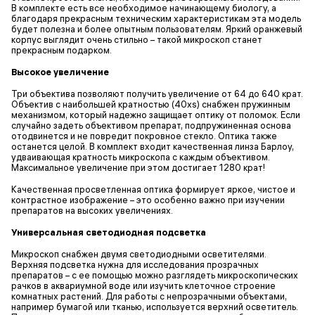
В комплекте есть все необходимое начинающему биологу, а
благодаря прекрасным техническим характеристикам эта модель
будет полезна и более опытным пользователям. Яркий оранжевый
корпус выглядит очень стильно – такой микроскоп станет
прекрасным подарком.
Высокое увеличение
Три объектива позволяют получить увеличение от 64 до 640 крат.
Объектив с наибольшей кратностью (40xs) снабжен пружинным
механизмом, который надежно защищает оптику от поломок. Если
случайно задеть объективом препарат, подпружиненная основа
отодвинется и не повредит покровное стекло. Оптика также
останется целой. В комплект входит качественная линза Барлоу,
удваивающая кратность микроскопа с каждым объективом.
Максимальное увеличение при этом достигает 1280 крат!
Качественная просветленная оптика формирует яркое, чистое и
контрастное изображение – это особенно важно при изучении
препаратов на высоких увеличениях.
Универсальная светодиодная подсветка
Микроскоп снабжен двумя светодиодными осветителями.
Верхняя подсветка нужна для исследования прозрачных
препаратов – с ее помощью можно разглядеть микроскопических
рачков в аквариумной воде или изучить клеточное строение
комнатных растений. Для работы с непрозрачными объектами,
например бумагой или тканью, используется верхний осветитель.