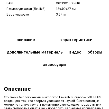
EAN
0611901505916
Размер упаковки (ДxШxВ)
18x40x27 см
Вес в упаковке
3.24 кг
описание
характеристики
дополнительные материалы
видео
обзоры
аксессуары
Описание
Стильный биологический микроскоп Levenhuk Rainbow 50L PLUS
создан для тех, кто всерьез увлекается наукой. С его помощью
можно не только изучать привычные окружающие предметы или
ставить простые опыты, но и проводить серьезные исследования.