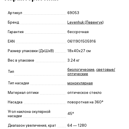
Артикул
69053
Бренд
Levenhuk (Левенгук)
Гарантия
бессрочная
EAN
0611901505916
Размер упаковки (ДxШxВ)
18x40x27 см
Вес в упаковке
3.24 кг
биологические
,
световые/
Тип
оптические
Тип насадки
монокулярная
Материал оптики
оптическое стекло
Насадка
поворотная на 360°
Угол наклона окулярной
45°
насадки
Диапазон увеличения, крат
64 — 1280