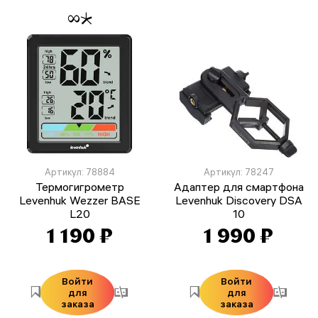
Артикул: 78884
Артикул: 78247
Термогигрометр
Адаптер для смартфона
Levenhuk Wezzer BASE
Levenhuk Discovery DSA
L20
10
1 190 ₽
1 990 ₽
Войти
Войти
для
для
заказа
заказа