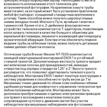
приобрести короткофокусный окуляр. Необходимо отметить
возможность использования этого телескопа для
астрономической фотографии. На крепежном хомуте трубы
имеется винт, на который может быть установлен практически
любой фотоаппарат, оснащенный стандартным креплением к
штативу. Таким способом можно получать широкоугольные
снимки звездных полей, Млечного Пути, ярчайших галактик и
туманностей. Кроме этого, 2-дюймовое фокусировочное
устройство телескопа комплектуется T-адаптером, позволяющим
испол ьзовать телескоп в качестве большого объектива для
зеркальной фотокамеры, лишенного искажающей цветопередачу
хроматической аберрации. Если при этом обеспечить плавное
ведение трубы за небесным телом, можно получать детальные
снимки далеких объектов космоса.
Оптическая труба Bresser Messier NT-150S комплектуется
немецкой экваториальной монтировкой EXOS 1 и устойчивой
стальной треногой. Дополнительную жесткость треноге придает
металлическая полочка для принадлежностей, имеющая
отверстия под окуляры стандартов 1,25” и 2”. Высота треноги
регулируется, что позволяет адаптировать телескоп к росту
наблюдателя. Монтировка EXOS 1 имеет понятную конструкцию и
систему управления и способна нести трубу весом до 7 кг.
Механизмы тонких движений по обеим осям снабжены гибкими
удобными ручками для комфортного управления телескопом при
любом положении наблюдателя. Монтировка может быть
дополнена приобретаемыми отдельно электрическим приводом
оси прямого восхождения и искателем полюса для
сопровождения суточного движения светил без участия
наблюдателя при визуальных наблюдениях или фотосъемке.