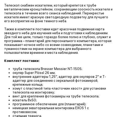
Телескоп снабжен искателем, который крепится к трубе
металлическим кронштейном, сохраняющим соосность искателя и
телескопа в течение всего сеанса наблюдений. Перекрестье
искателя имеет красную светодиодную подсветку для лучшего
его восприятия на фоне темного неба.
Также в комплекте поставки идет красочная подвижная карта
звездного неба для изучения неба и подготовки к наблюдениям.
Для той же цели, только гораздо более полно и глубоко, служит и
программа – планетарий для персонального компьютера, которая
показывает ночное небо со всеми созвездиями, планетами и
туманностями на экране компьютера для выбранного
пользователем времени и места наблюдения.
Комплект поставки:
труба телескопа Bresser Messier NT-150S;
окуляр Super Plössl 26 мм;
внутренние адаптеры 1,25'', адаптер для окуляров 2'' и Т-
адаптер для соединения с зеркальной фотокамерой,
крепежные кольца;
хомут с пластиной типа «ласточкин хвост» для установки
телескопа на монтировку;
винт для крепления фотокамеры на трубе телескопа;
искатель 8х50;
программное обеспечение для (планетарий);
немецкая экваториальная монтировка EXOS 1 с
противовесом;
стальная тренога;