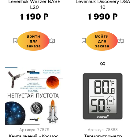
Levenhuk Wezzer BASE
Levenhuk Discovery DSA
L20
10
1 190 ₽
1 990 ₽
Войти
Войти
для
для
заказа
заказа
Артикул: 77879
Артикул: 78883
Книга знаний «Космос.
Термогигрометр