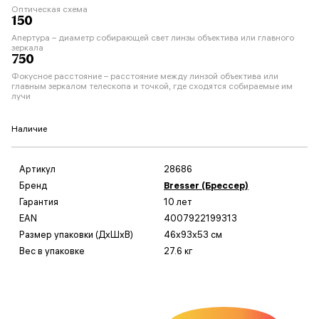
Оптическая схема
150
Апертура – диаметр собирающей свет линзы объектива или главного
зеркала
750
Фокусное расстояние – расстояние между линзой объектива или
главным зеркалом телескопа и точкой, где сходятся собираемые им
лучи
Наличие
Артикул
28686
Бренд
Bresser (Брессер)
Гарантия
10 лет
EAN
4007922199313
Размер упаковки (ДxШxВ)
46x93x53 см
Вес в упаковке
27.6 кг