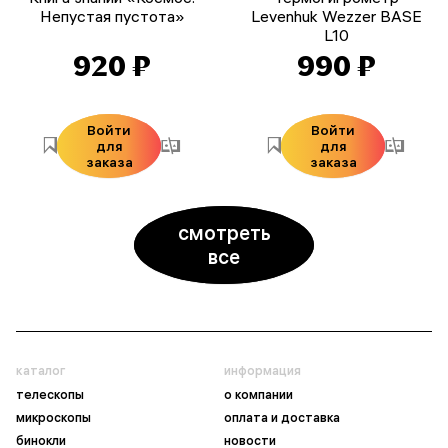
Непустая пустота»
Levenhuk Wezzer BASE
L10
920 ₽
990 ₽
Войти
Войти
для
для
заказа
заказа
смотреть
все
каталог
информация
телескопы
о компании
микроскопы
оплата и доставка
бинокли
новости