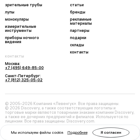
зрительные трубы
статьи
лупы
бренды
монокуляры
рекламные
материалы
измерительные
инструменты
партнеры
приборы ночного
подарки
видения
склады
контакты
контакты
Москва:
+7 (495) 649-85-00
Санкт-Петербург:
+7 (812) 325-05-02
© 2005–2026 Компания «Левенгук». Все права защищены.
© 2026 Discovery, а также соответствующие логотипы и
торговые марки являются товарными знаками компании Discovery,
а также ее дочерних предприятий и филиалов. Используется по
лицензии. Все права защищены. Discovery.com.
Мы используем файлы cookie.
Подробнее
Я согласен
Политика конфиденциальности