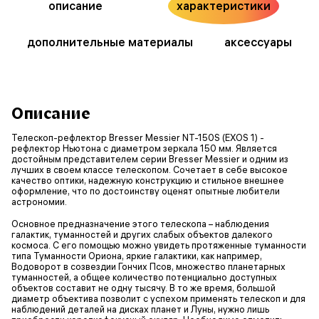
описание
характеристики
дополнительные материалы
аксессуары
Описание
Телескоп-рефлектор Bresser Messier NT-150S (EXOS 1) -
рефлектор Ньютона с диаметром зеркала 150 мм. Является
достойным представителем серии Bresser Messier и одним из
лучших в своем классе телескопом. Сочетает в себе высокое
качество оптики, надежную конструкцию и стильное внешнее
оформление, что по достоинству оценят опытные любители
астрономии.
Основное предназначение этого телескопа – наблюдения
галактик, туманностей и других слабых объектов далекого
космоса. С его помощью можно увидеть протяженные туманности
типа Туманности Ориона, яркие галактики, как например,
Водоворот в созвездии Гончих Псов, множество планетарных
туманностей, а общее количество потенциально доступных
объектов составит не одну тысячу. В то же время, большой
диаметр объектива позволит с успехом применять телескоп и для
наблюдений деталей на дисках планет и Луны, нужно лишь