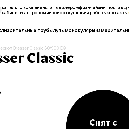
каталог
о компании
стать дилером
франчайзинг
поставщи
кабинеты астрономии
новости
условия работы
контакты
кли
зрительные трубы
лупы
монокуляры
измерительн
ескоп Bresser Classic 60/900 EQ
ser Classic
0
Снят с