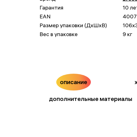
Гарантия
10 ле
EAN
4007
Размер упаковки (ДxШxВ)
106x
Вес в упаковке
9 кг
описание
дополнительные материалы