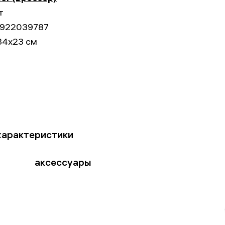
т
922039787
34x23 см
характеристики
аксессуары