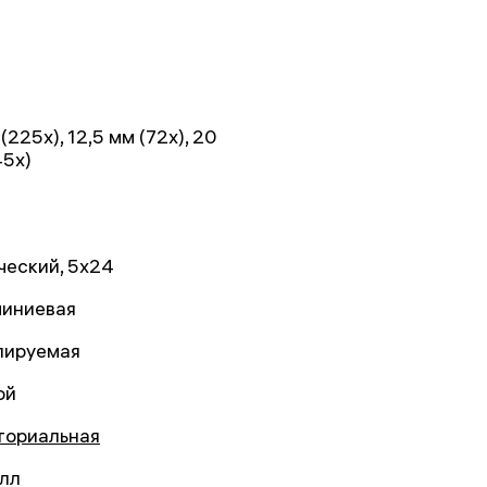
(225x), 12,5 мм (72x), 20
45x)
ческий, 5x24
иниевая
лируемая
ой
ториальная
лл