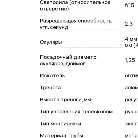
Светосила (относительное
f/15
отверстие)
Разрешающая способность,
2.3
угл. секунд
4 мм 
Окуляры
мм (
Посадочный диаметр
1,25
окуляров, дюймов
Искатель
опти
Тренога
алюм
Высота треноги, мм
регу
Тип управления телескопом
ручн
Тип монтировки
эква
Материал трубы
мета