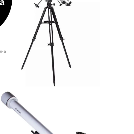
а
ена