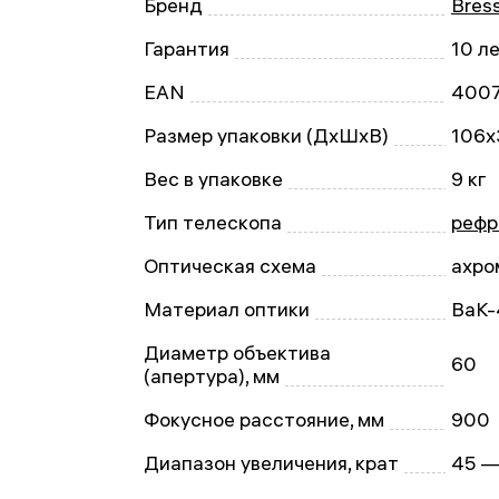
Бренд
Bres
Гарантия
10 л
EAN
400
Размер упаковки (ДxШxВ)
106x
Вес в упаковке
9 кг
Тип телескопа
рефр
Оптическая схема
ахро
Материал оптики
BaK-
Диаметр объектива
60
(апертура), мм
Фокусное расстояние, мм
900
Диапазон увеличения, крат
45 —