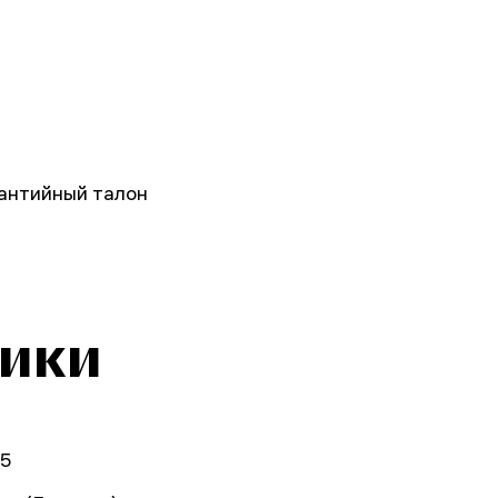
рантийный талон
тики
35