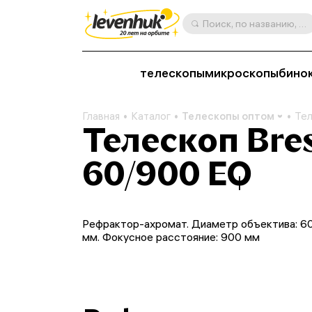
Поиск, по названию, артикулу, категории и др.
телескопы
микроскопы
бино
Главная
Каталог
Телескопы оптом
Тел
Телескоп Bres
60/900 EQ
Рефрактор-ахромат. Диаметр объектива: 6
мм. Фокусное расстояние: 900 мм