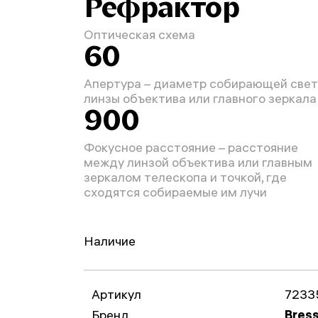
Рефрактор
Оптическая схема
60
Апертура – диаметр собирающей свет
линзы объектива или главного зеркала
900
Фокусное расстояние – расстояние
между линзой объектива или главным
зеркалом телескопа и точкой, где
сходятся собираемые им лучи
Наличие
Артикул
7233
Бренд
Bres