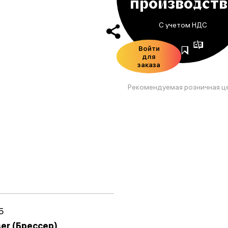
производств
С учетом НДС
Войти
для
заказа
Рекомендуемая розничная ц
5
ser (Брессер)