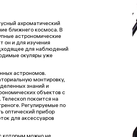
окусный ахроматический
ние ближнего космоса. В
рупные астрономические
 он и для изучения
дходящее для наблюдений
ходимые окуляры уже
нных астрономов.
аториальную монтировку,
еделенных знаний и
рономических объектов с
 Телескоп покоится на
реноге. Регулируемые по
ь оптический прибор
оток для аксессуаров
 с которым можно не