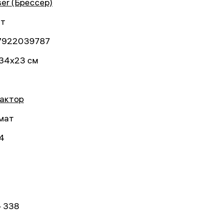
ser (Брессер)
ет
7922039787
34x23 см
актор
мат
4
 338