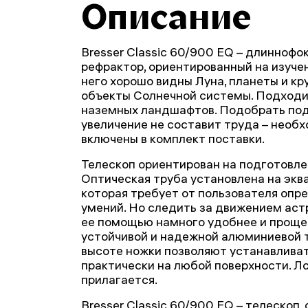
Описание
Bresser Classic 60/900 EQ – длинноф
рефрактор, ориентированный на изуче
него хорошо видны Луна, планеты и к
объекты Солнечной системы. Подходит
наземных ландшафтов. Подобрать по
увеличение не составит труда – необ
включены в комплект поставки.
Телескоп ориентирован на подготовле
Оптическая труба установлена на экв
которая требует от пользователя опр
умений. Но следить за движением аст
ее помощью намного удобнее и проще.
устойчивой и надежной алюминиевой т
высоте ножки позволяют устанавливат
практически на любой поверхности. Л
прилагается.
Bresser Classic 60/900 EQ – телескоп,