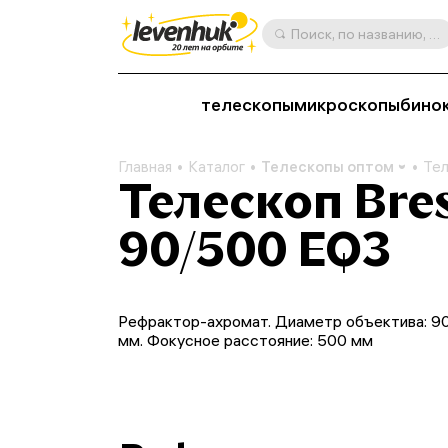
Поиск, по названию, артикулу, категории и др.
телескопы
микроскопы
бино
Главная
Каталог
Телескопы оптом
Тел
Телескоп Bres
90/500 EQ3
Рефрактор-ахромат. Диаметр объектива: 9
мм. Фокусное расстояние: 500 мм