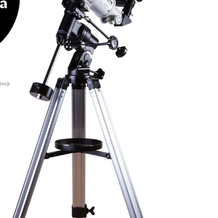
а
ена