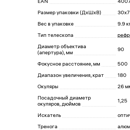
EAN
400
Размер упаковки (ДxШxВ)
30x7
Вес в упаковке
9.9 к
Тип телескопа
рефр
Диаметр объектива
90
(апертура), мм
Фокусное расстояние, мм
500
Диапазон увеличения, крат
180
Окуляры
26 м
Посадочный диаметр
1,25
окуляров, дюймов
Искатель
опти
Тренога
алюм