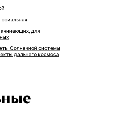
ой
ториальная
начинающих
,
для
ных
еты Солнечной системы
ъекты дальнего космоса
ьные