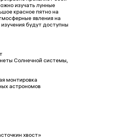
можно изучать лунные
ьшое красное пятно на
тмосферные явления на
 изучения будут доступны
т
неты Солнечной системы,
ая монтировка
ных астрономов
асточкин хвост»