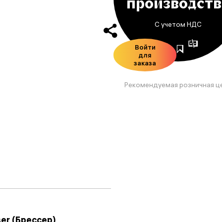
производств
С учетом НДС
Войти
для
заказа
Рекомендуемая розничная ц
ser (Брессер)