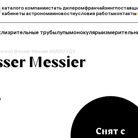
каталог
о компании
стать дилером
франчайзинг
поставщи
кабинеты астрономии
новости
условия работы
контакты
кли
зрительные трубы
лупы
монокуляры
измерительн
ескоп Bresser Messier 90/500 EQ3
ser Messier
0
Снят с