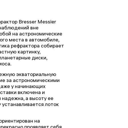
актор Bresser Messier
наблюдений вне
собой на астрономические
ного места в автомобиле,
тика рефрактора собирает
астную картинку,
планетарные диски,
моса.
дежную экваториальную
ние за астрономическими
даже у начинающих
ставки включена и
 надежна, а высоту ее
у устанавливается лоток
 ориентирован на
рекрасно проявляет себя