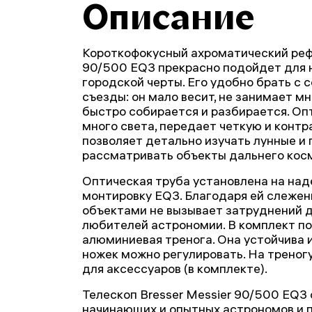
Описание
Короткофокусный ахроматический рефр
90/500 EQ3 прекрасно подойдет для 
городской черты. Его удобно брать с 
съезды: он мало весит, не занимает м
быстро собирается и разбирается. Оп
много света, передает четкую и контр
позволяет детально изучать лунные и 
рассматривать объекты дальнего кос
Оптическая труба установлена на на
монтировку EQ3. Благодаря ей слеже
объектами не вызывает затруднений 
любителей астрономии. В комплект по
алюминиевая тренога. Она устойчива и
ножек можно регулировать. На треног
для аксессуаров (в комплекте).
Телескоп Bresser Messier 90/500 EQ3
начинающих и опытных астрономов и п