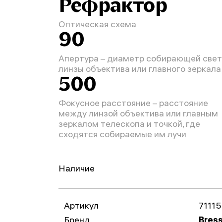
Рефрактор
Оптическая схема
90
Апертура – диаметр собирающей свет
линзы объектива или главного зеркала
500
Фокусное расстояние – расстояние
между линзой объектива или главным
зеркалом телескопа и точкой, где
сходятся собираемые им лучи
Наличие
Артикул
71115
Бренд
Bres