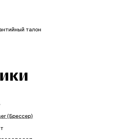
рантийный талон
тики
5
ser (Брессер)
ет