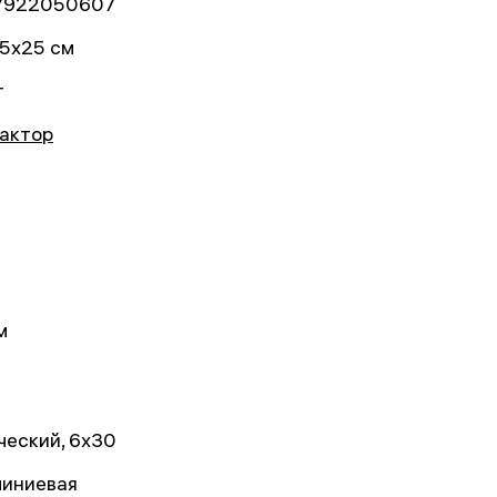
7922050607
5x25 см
г
актор
м
ческий, 6x30
иниевая