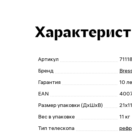
Характерис
Артикул
7111
Бренд
Bres
Гарантия
10 л
EAN
400
Размер упаковки (ДxШxВ)
21x1
Вес в упаковке
11 кг
Тип телескопа
рефр