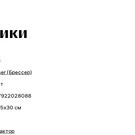
тики
8
ser (Брессер)
ет
7922028088
15x30 см
актор