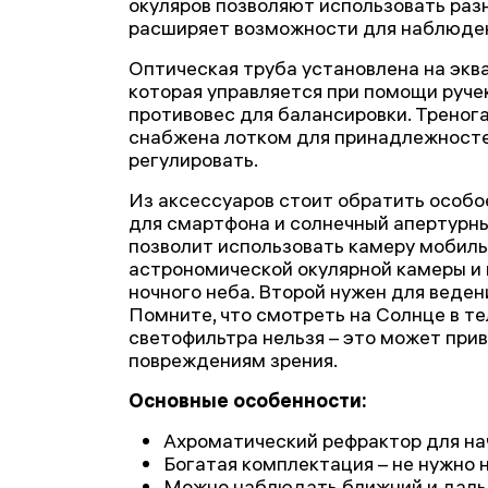
окуляров позволяют использовать разн
расширяет возможности для наблюде
Оптическая труба установлена на экв
которая управляется при помощи руче
противовес для балансировки. Треног
снабжена лотком для принадлежносте
регулировать.
Из аксессуаров стоит обратить особо
для смартфона и солнечный апертурны
позволит использовать камеру мобиль
астрономической окулярной камеры и 
ночного неба. Второй нужен для веде
Помните, что смотреть на Солнце в т
светофильтра нельзя – это может при
повреждениям зрения.
Основные особенности:
Ахроматический рефрактор для н
Богатая комплектация – не нужно 
Можно наблюдать ближний и дальн