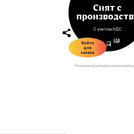
Снят с
производств
С учетом НДС
Войти
для
заказа
Рекомендуемая розничная ц