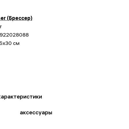
ser (Брессер)
т
922028088
15x30 см
характеристики
аксессуары