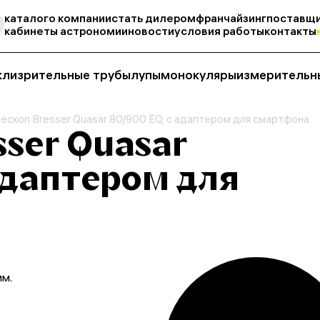
каталог
о компании
стать дилером
франчайзинг
поставщи
кабинеты астрономии
новости
условия работы
контакты
кли
зрительные трубы
лупы
монокуляры
измерительн
ескоп Bresser Quasar 80/900 EQ, с адаптером для смартфона
sser Quasar
 адаптером для
мм.