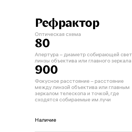
Рефрактор
Оптическая схема
80
Апертура – диаметр собирающей свет
линзы объектива или главного зеркала
900
Фокусное расстояние – расстояние
между линзой объектива или главным
зеркалом телескопа и точкой, где
сходятся собираемые им лучи
Наличие