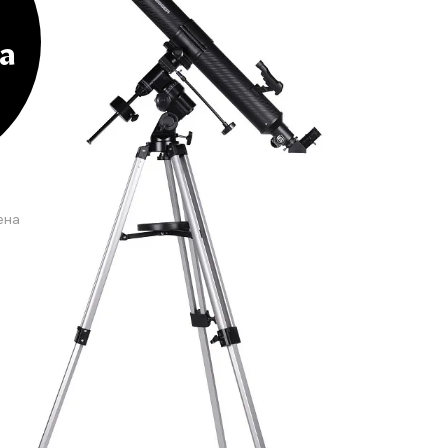
а
ена