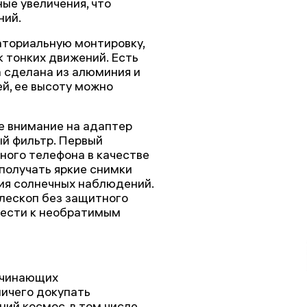
ые увеличения, что
ний.
аториальную монтировку,
к тонких движений. Есть
а сделана из алюминия и
й, ее высоту можно
е внимание на адаптер
й фильтр. Первый
ного телефона в качестве
получать яркие снимки
ния солнечных наблюдений.
елескоп без защитного
вести к необратимым
ачинающих
ничего докупать
ий космос, в том числе