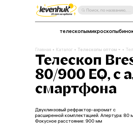
Поиск, по названию, артикулу, категории и др.
телескопы
микроскопы
бино
Главная
Каталог
Телескопы оптом
Тел
Телескоп Bre
80/900 EQ, с
смартфона
Двухлинзовый рефрактор-ахромат с
расширенной комплектацией. Апертура: 80 
Фокусное расстояние: 900 мм