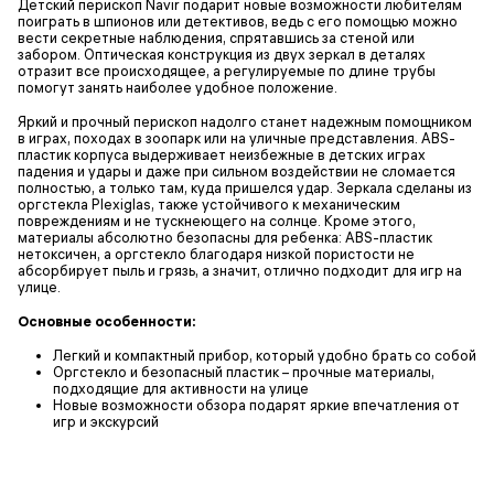
Детский перископ Navir подарит новые возможности любителям
поиграть в шпионов или детективов, ведь с его помощью можно
вести секретные наблюдения, спрятавшись за стеной или
забором. Оптическая конструкция из двух зеркал в деталях
отразит все происходящее, а регулируемые по длине трубы
помогут занять наиболее удобное положение.
Яркий и прочный перископ надолго станет надежным помощником
в играх, походах в зоопарк или на уличные представления. ABS-
пластик корпуса выдерживает неизбежные в детских играх
падения и удары и даже при сильном воздействии не сломается
полностью, а только там, куда пришелся удар. Зеркала сделаны из
оргстекла Plexiglas, также устойчивого к механическим
повреждениям и не тускнеющего на солнце. Кроме этого,
материалы абсолютно безопасны для ребенка: ABS-пластик
нетоксичен, а оргстекло благодаря низкой пористости не
абсорбирует пыль и грязь, а значит, отлично подходит для игр на
улице.
Основные особенности:
Легкий и компактный прибор, который удобно брать со собой
Оргстекло и безопасный пластик – прочные материалы,
подходящие для активности на улице
Новые возможности обзора подарят яркие впечатления от
игр и экскурсий