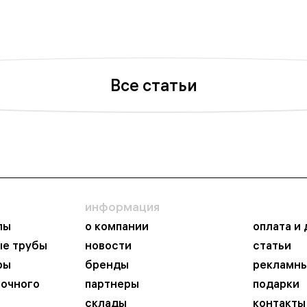
Все статьи
информация
пы
о компании
оплата и
ые трубы
новости
статьи
ры
бренды
рекламны
ночного
партнеры
подарки
склады
контакты