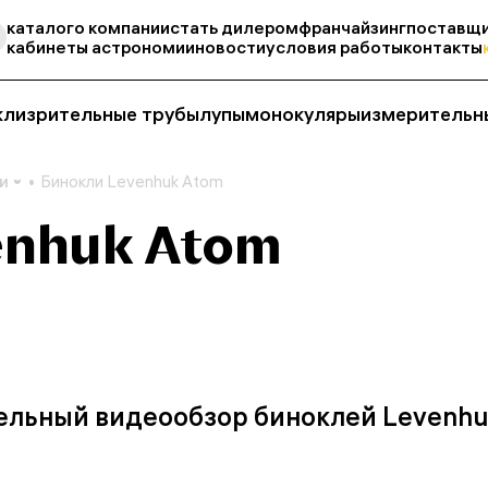
каталог
о компании
стать дилером
франчайзинг
поставщи
кабинеты астрономии
новости
условия работы
контакты
кли
зрительные трубы
лупы
монокуляры
измерительн
и
Бинокли Levenhuk Atom
enhuk Atom
ельный видеообзор биноклей Levenhu