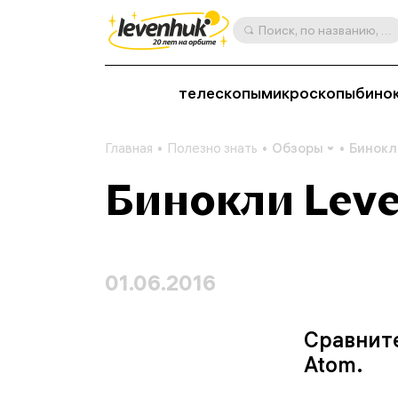
Поиск, по названию, артикулу, категории и др.
телескопы
микроскопы
бино
Главная
Полезно знать
Обзоры
Бинокл
Бинокли Lev
01.06.2016
Сравнит
Atom.