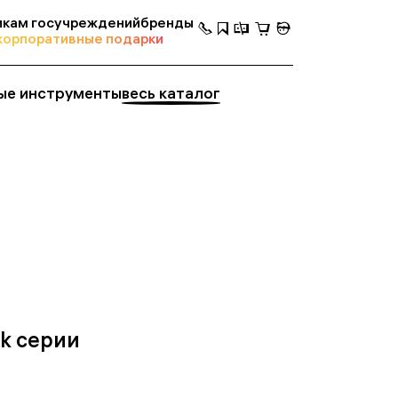
кам госучреждений
бренды
корпоративные подарки
ые инструменты
весь каталог
k серии