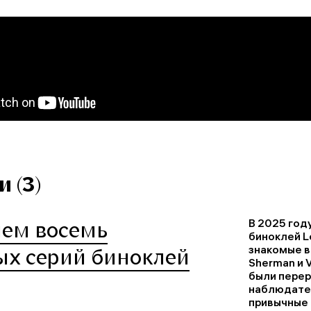
 (3)
В 2025 год
яем восемь
биноклей L
знакомые в
ых серий биноклей
Sherman и 
были перер
наблюдател
привычные 