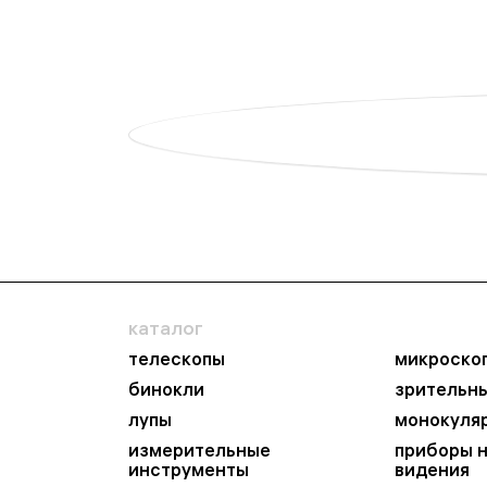
каталог
телескопы
микроско
бинокли
зрительн
лупы
монокуля
измерительные
приборы 
инструменты
видения